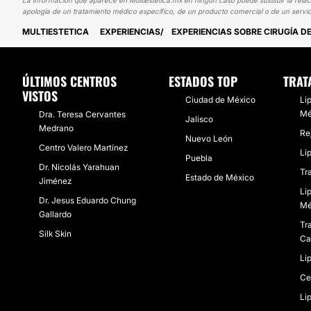
La información que aparece en Multiestetica.mx en ningún caso puede sustituir la relac
apología de un tratamiento médico específico, de un producto comercial o de un servic
MULTIESTETICA
EXPERIENCIAS
EXPERIENCIAS SOBRE CIRUGÍA D
ÚLTIMOS CENTROS
ESTADOS TOP
TRAT
VISTOS
Ciudad de México
Li
Mé
Dra. Teresa Cervantes
Jalisco
Medrano
Re
Nuevo León
Centro Valero Martínez
Li
Puebla
Dr. Nicolás Yarahuan
Tr
Estado de México
Jiménez
Li
Dr. Jesus Eduardo Chung
Mé
Gallardo
Tr
Silk Skin
Ca
Li
Ce
Li