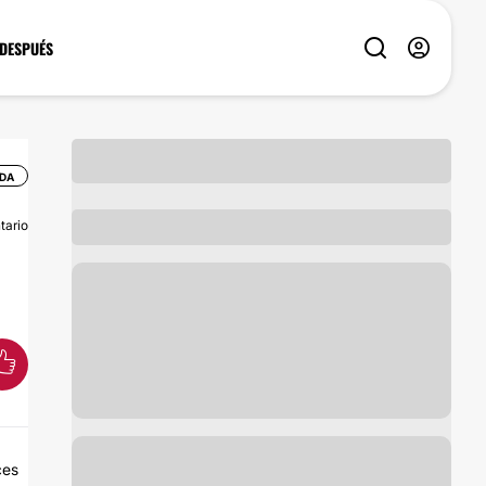
 DESPUÉS
ADA
tario
ces