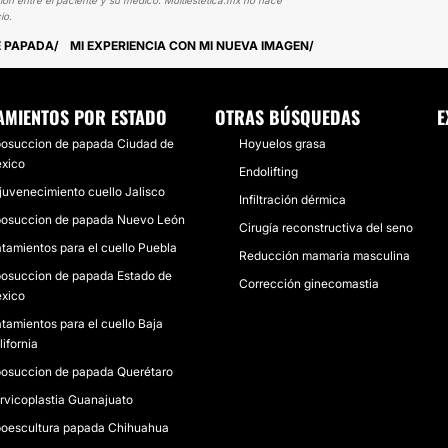
ión entre el paciente y su médico. Multiestetica.mx no hace
io.
E PAPADA
MI EXPERIENCIA CON MI NUEVA IMAGEN
AMIENTOS POR ESTADO
OTRAS BÚSQUEDAS
E
posuccion de papada Ciudad de
Hoyuelos grasa
xico
Endolifting
juvenecimiento cuello Jalisco
Infiltración dérmica
posuccion de papada Nuevo León
Cirugía reconstructiva del seno
atamientos para el cuello Puebla
Reducción mamaria masculina
posuccion de papada Estado de
Corrección ginecomastia
xico
atamientos para el cuello Baja
lifornia
posuccion de papada Querétaro
rvicoplastia Guanajuato
poescultura papada Chihuahua