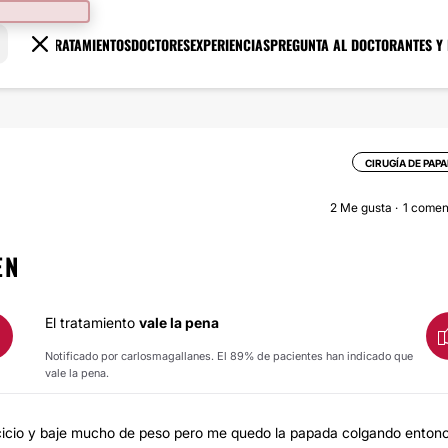
TRATAMIENTOS
DOCTORES
EXPERIENCIAS
PREGUNTA AL DOCTOR
ANTES Y
CIRUGÍA DE PAP
2
Me gusta
1 comen
EN
El tratamiento
vale la pena
Notificado por carlosmagallanes. El 89% de pacientes han indicado que
vale la pena.
ercicio y baje mucho de peso pero me quedo la papada colgando enton