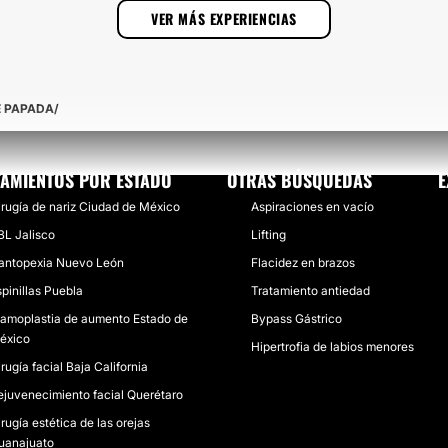
VER MÁS EXPERIENCIAS
E PAPADA
TAMIENTOS POR ESTADO
OTRAS BÚSQUEDAS
E
irugía de nariz Ciudad de México
Aspiraciones en vacío
BL Jalisco
Lifting
antopexia Nuevo León
Flacidez en brazos
spinillas Puebla
Tratamiento antiedad
amoplastia de aumento Estado de
Bypass Gástrico
éxico
Hipertrofia de labios menores
rugía facial Baja California
ejuvenecimiento facial Querétaro
irugía estética de las orejas
uanajuato