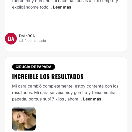
fueron muy humanos al hacer las cosas a "mi tiempo" y
explicándome todo...
Leer más
DaliaRSA
DA
1 comentario
CIRUGÍA DE PAPADA
INCREIBLE LOS RESULTADOS
Mi cara cambió completamente, estoy contenta con los
resultados. Mi cara se veia muy gordita y tenia mucha
papada, porque subí 7 kilos , ahora...
Leer más