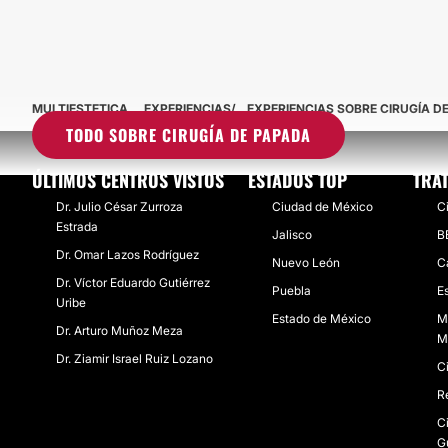
MULTIESTETICA
EXPERIENCIAS
EXPERIENCIAS SOBRE CIRUGÍA D
TODO SOBRE CIRUGÍA DE PAPADA
ÚLTIMOS CENTROS VISTOS
ESTADOS TOP
TRA
Dr. Julio César Zurroza
Ciudad de México
C
Estrada
Jalisco
B
Dr. Omar Lazos Rodríguez
Nuevo León
C
Dr. Víctor Eduardo Gutiérrez
Puebla
E
Uribe
Estado de México
M
Dr. Arturo Muñoz Meza
M
Dr. Ziamir Israel Ruiz Lozano
Ci
R
C
G