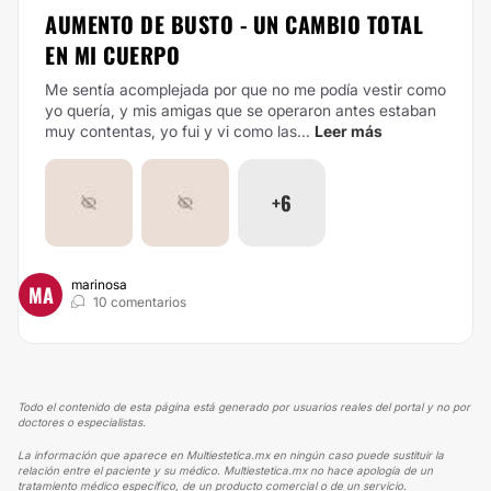
AUMENTO DE BUSTO - UN CAMBIO TOTAL
EN MI CUERPO
Me sentía acomplejada por que no me podía vestir como
yo quería, y mis amigas que se operaron antes estaban
muy contentas, yo fui y vi como las...
Leer más
+6
marinosa
MA
10 comentarios
Todo el contenido de esta página está generado por usuarios reales del portal y no por
doctores o especialistas.
La información que aparece en Multiestetica.mx en ningún caso puede sustituir la
relación entre el paciente y su médico. Multiestetica.mx no hace apología de un
tratamiento médico específico, de un producto comercial o de un servicio.