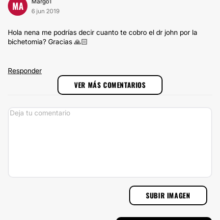
Margo1
MA
6 jun 2019
Hola nena me podrías decir cuanto te cobro el dr john por la
bichetomia? Gracias 🙏🏻
Responder
VER MÁS COMENTARIOS
SUBIR IMAGEN