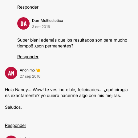
Responder
Dan_Multiestetica
DA
3 oct 2016
Super bien! además que los resultados son para mucho
tiempo!! ¿son permanentes?
Responder
Anónimo
AN
27 sep 2016
Hola Nancy...¡Wow! te ves increíble, felicidades... ¿qué cirugía
es exactamente? yo quiero hacerme algo con mis mejillas.
Saludos.
Responder