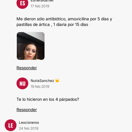
Esmeralda196
ES
17 feb 2019
Me dieron sólo antibiótico, amoxicilina por 5 días y
pastillas de ártica , 1 diaria por 15 días
Responder
NuriaSanchez
NU
19 feb 2019
Te lo hicieron en los 4 párpados?
Responder
Leocisneros
LE
24 feb 2019