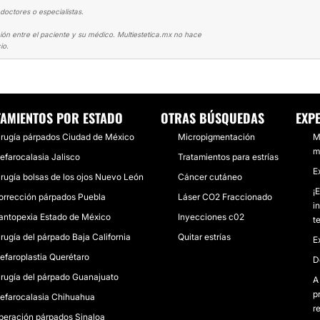
doctores o especialistas.
ión entre el paciente y su médico. Multiestetica.mx no hace
io.
LASTIA
REJUVENECÍ 5 AÑOS CON LA CIRUGÍA
TAMIENTOS POR ESTADO
OTRAS BÚSQUEDAS
EXP
irugía párpados Ciudad de México
Micropigmentación
M
m
lefarocalasia Jalisco
Tratamientos para estrías
E
irugía bolsas de los ojos Nuevo León
Cáncer cutáneo
¡
orrección párpados Puebla
Láser CO2 Fraccionado
i
antopexia Estado de México
Inyecciones c02
t
irugía del párpado Baja California
Quitar estrías
E
lefaroplastia Querétaro
D
irugía del párpado Guanajuato
A
p
lefarocalasia Chihuahua
r
peración párpados Sinaloa