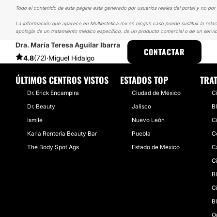
Todo el contenido de esta página está generado por usuarios reales del portal y no por 
La información que aparece en Multiestetica.mx en ningún caso puede sustituir la relac
apología de un tratamiento médico específico, de un producto comercial o de un servic
Dra. María Teresa Aguilar Ibarra
MULTIESTETICA
EXPERIENCIAS
EXPERIENCIAS SOBRE BLEFAROP
CONTACTAR
4.8
(72)
·
Miguel Hidalgo
ÚLTIMOS CENTROS VISTOS
ESTADOS TOP
TRA
Dr. Erick Encampira
Ciudad de México
C
Dr. Beauty
Jalisco
B
Ismile
Nuevo León
C
Karla Renteria Beauty Bar
Puebla
C
The Body Spot Ags
Estado de México
C
C
B
C
B
O