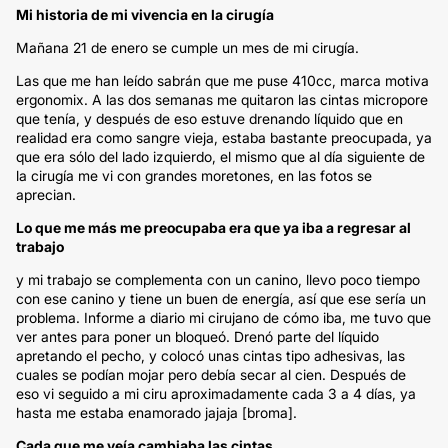
Mi historia de mi vivencia en la cirugía
Mañana 21 de enero se cumple un mes de mi cirugía.
Las que me han leído sabrán que me puse 410cc, marca motiva
ergonomix. A las dos semanas me quitaron las cintas micropore
que tenía, y después de eso estuve drenando líquido que en
realidad era como sangre vieja, estaba bastante preocupada, ya
que era sólo del lado izquierdo, el mismo que al día siguiente de
la cirugía me vi con grandes moretones, en las fotos se
aprecian.
Lo que me más me preocupaba era que ya iba a regresar al
trabajo
y mi trabajo se complementa con un canino, llevo poco tiempo
con ese canino y tiene un buen de energía, así que ese sería un
problema. Informe a diario mi cirujano de cómo iba, me tuvo que
ver antes para poner un bloqueó. Drenó parte del líquido
apretando el pecho, y colocó unas cintas tipo adhesivas, las
cuales se podían mojar pero debía secar al cien. Después de
eso vi seguido a mi ciru aproximadamente cada 3 a 4 días, ya
hasta me estaba enamorado jajaja [broma].
Cada que me veía cambiaba las cintas