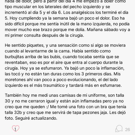
nada de dolor, pero a partir del día 4 me empezó a doler como
tipo muscular en los laterales del pecho izquierdo y se
incrementó al día 5 y el día 6. Los analgésicos los terminé el día
5. Hoy cumpliendo ya la semana bajó un poco el dolor. Eso ha
sido difícil porque me sentía inútil de la mano izquierda, no podía
mover mucho ese brazo porque me dolía. Mañana sábado voy a
mi primer consulta después de la cirugía.
He sentido piquetes, y una sensación como si algo se moviera
cuando al levantarme de la cama. Había sentido como
burbujitas arriba de las bubis, cuando tocaba sentía que se
reventaban, eso es por el aire que entra al cuerpo durante la
cirugía. Hoy ya se esfumaron. Ya bajó un poco la inflamación,
las tocó y no están tan duras como los 3 primeros días. Mis
moretones ahí van poco a poco evolucionando, el del lado
izquierdo es el más traumático y tardará más en esfumarse.
También hoy me medí unas camisas de mi uniforme, son talla
30 y no me cerraron igual y están aún inflamadas pero ya no
creo que me queden :/ Me tomé una foto con un bra que tenía
talla 32b y creo que me servirá de tapa pezones jaja. Les dejó
foto. Seguiré actualizando.
1
26