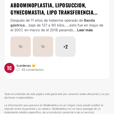
ABDOMINOPLASTIA, LIPOSUCCION,
GYNECOMASTIA, LIPO TRANSFERENCIA...
Después de 11 años de haberme operado de
Banda
gástrica
....baje de 127 a 90 kilos.....esto fue en mayo de
el 2007, en marzo de el 2018 pesando...
Leer más
+2
tcardenas
TC
63 comentarios
Todo el contenido de esta página está generado por usuarios reales del portal y no por
doctores o especialistas.
La información que aparece en Multiestetica.mx en ningún caso puede sustituir la
relación entre el paciente y su médico. Multiestetica.mx no hace apología de un
tratamiento médico específico, de un producto comercial o de un servicio.