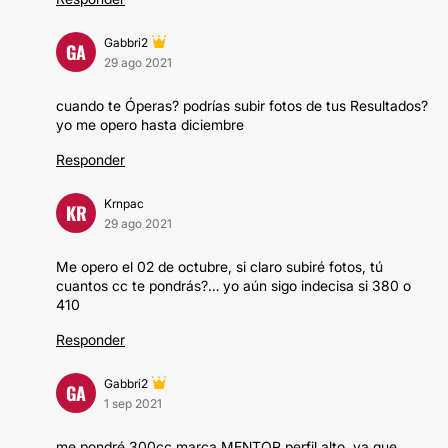
Gabbri2
GA
29 ago 2021
cuando te Óperas? podrías subir fotos de tus Resultados?
yo me opero hasta diciembre
Responder
Krnpac
KR
29 ago 2021
Me opero el 02 de octubre, si claro subiré fotos, tú
cuantos cc te pondrás?… yo aún sigo indecisa si 380 o
410
Responder
Gabbri2
GA
1 sep 2021
me pondré 300cc marca MENTOR perfil alto, ya que