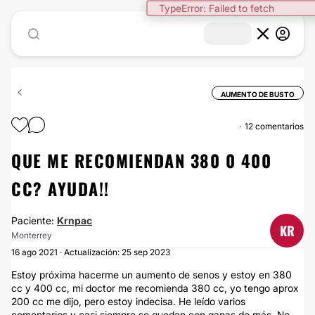
TypeError: Failed to fetch
AUMENTO DE BUSTO
12 comentarios
QUE ME RECOMIENDAN 380 0 400
CC? AYUDA!!
Paciente:
Krnpac
KR
Monterrey
16 ago 2021 · Actualización: 25 sep 2023
Estoy próxima hacerme un aumento de senos y estoy en 380
cc y 400 cc, mi doctor me recomienda 380 cc, yo tengo aprox
200 cc me dijo, pero estoy indecisa. He leído varios
comentarios y casi siempre se quedan con ganas de más. No