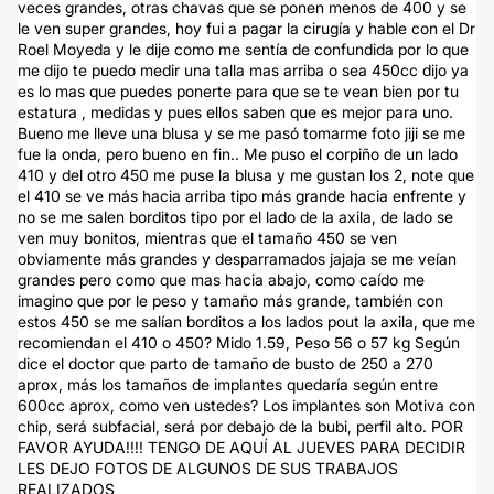
veces grandes, otras chavas que se ponen menos de 400 y se
le ven super grandes, hoy fui a pagar la cirugía y hable con el Dr
Roel Moyeda y le dije como me sentía de confundida por lo que
me dijo te puedo medir una talla mas arriba o sea 450cc dijo ya
es lo mas que puedes ponerte para que se te vean bien por tu
estatura , medidas y pues ellos saben que es mejor para uno.
Bueno me lleve una blusa y se me pasó tomarme foto jiji se me
fue la onda, pero bueno en fin.. Me puso el corpiño de un lado
410 y del otro 450 me puse la blusa y me gustan los 2, note que
el 410 se ve más hacia arriba tipo más grande hacia enfrente y
no se me salen borditos tipo por el lado de la axila, de lado se
ven muy bonitos, mientras que el tamaño 450 se ven
obviamente más grandes y desparramados jajaja se me veían
grandes pero como que mas hacia abajo, como caído me
imagino que por le peso y tamaño más grande, también con
estos 450 se me salían borditos a los lados pout la axila, que me
recomiendan el 410 o 450? Mido 1.59, Peso 56 o 57 kg Según
dice el doctor que parto de tamaño de busto de 250 a 270
aprox, más los tamaños de implantes quedaría según entre
600cc aprox, como ven ustedes? Los implantes son Motiva con
chip, será subfacial, será por debajo de la bubi, perfil alto. POR
FAVOR AYUDA!!!! TENGO DE AQUÍ AL JUEVES PARA DECIDIR
LES DEJO FOTOS DE ALGUNOS DE SUS TRABAJOS
REALIZADOS