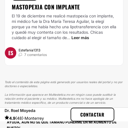
MASTOPEXIA CON IMPLANTE
El 19 de diciembre me realicé mastopexia con implante,
mi médico fue la Dra María Teresa Aguilar, la elegí
porque ya me había hecho una lipotransferencia con ella
y quedé muy contenta con los resultados. Chicas
cuidado al elegir el tamaño de...
Leer más
Estefania1313
ES
7 comentarios
Todo el contenido de esta página está generado por usuarios reales del portal y no por
doctores o especialistas.
La información que aparece en Multiestetica.mx en ningún caso puede sustituir la
relación entre el paciente y su médico. Multiestetica.mx no hace apología de un
tratamiento médico específico, de un producto comercial o de un servicio.
Dr. Roel Moyeda
MULTIESTETICA
EXPERIENCIAS
CONTACTAR
EXPERIENCIAS SOBRE AUMENTO DE BUSTO
4.9
(48)
·
Monterrey
AYUDA, AÚN NO SÉ QUE TAMAÑO PONERME EN MI AUMENTO DE
BUSTO