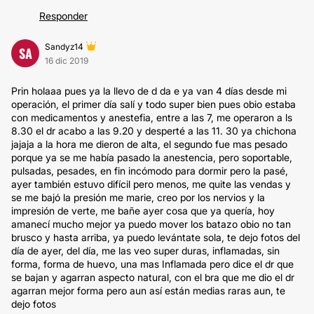
Responder
Sandyz14
SA
16 dic 2019
Prin holaaa pues ya la llevo de d da e ya van 4 días desde mi
operación, el primer día salí y todo super bien pues obio estaba
con medicamentos y anestefia, entre a las 7, me operaron a ls
8.30 el dr acabo a las 9.20 y desperté a las 11. 30 ya chichona
jajaja a la hora me dieron de alta, el segundo fue mas pesado
porque ya se me había pasado la anestencia, pero soportable,
pulsadas, pesades, en fin incómodo para dormir pero la pasé,
ayer también estuvo difícil pero menos, me quite las vendas y
se me bajó la presión me marie, creo por los nervios y la
impresión de verte, me bañe ayer cosa que ya quería, hoy
amanecí mucho mejor ya puedo mover los batazo obio no tan
brusco y hasta arriba, ya puedo levántate sola, te dejo fotos del
día de ayer, del día, me las veo super duras, inflamadas, sin
forma, forma de huevo, una mas Inflamada pero dice el dr que
se bajan y agarran aspecto natural, con el bra que me dio el dr
agarran mejor forma pero aun así están medias raras aun, te
dejo fotos