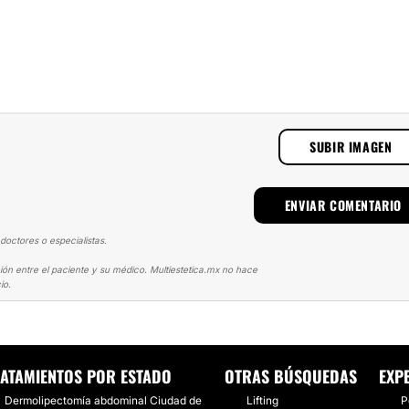
SUBIR IMAGEN
doctores o especialistas.
ión entre el paciente y su médico. Multiestetica.mx no hace
io.
PLASTIA
ABDOMINOPLASTIA Y LIPO VASER EN BENITO JUAREZ CON EL 
ATAMIENTOS POR ESTADO
OTRAS BÚSQUEDAS
EXP
Dermolipectomía abdominal Ciudad de
Lifting
P