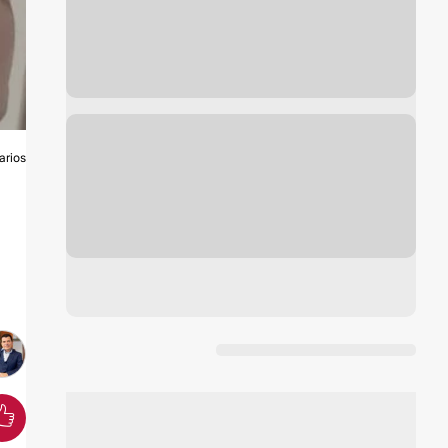
arios
A