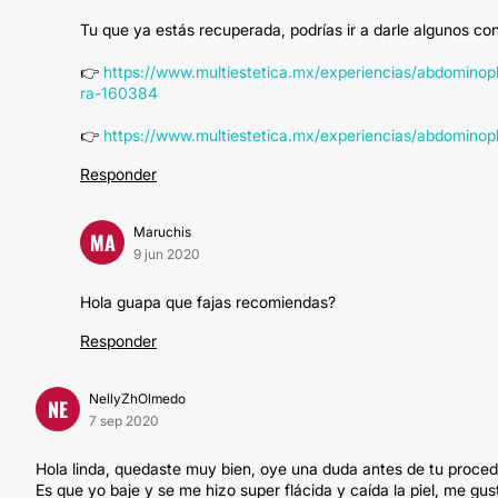
Tu que ya estás recuperada, podrías ir a darle algunos co
👉
https://www.multiestetica.mx/experiencias/abdominopl
ra-160384
👉
https://www.multiestetica.mx/experiencias/abdominopl
Responder
Maruchis
MA
9 jun 2020
Hola guapa que fajas recomiendas?
Responder
NellyZhOlmedo
NE
7 sep 2020
Hola linda, quedaste muy bien, oye una duda antes de tu procedi
Es que yo baje y se me hizo super flácida y caída la piel, me gu