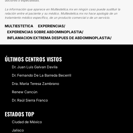
doctores o especialistas.
La información que aparece en Multiestetica.mx en ningún caso puede sustituir la
relación entre el paciente y su médico. Multiestetica.mx no hace apología de un
tratamiento médico específico, de un producto comercial o de un servicio.
MULTIESTETICA
EXPERIENCIAS
EXPERIENCIAS SOBRE ABDOMINOPLASTIA
INFLAMACION EXTREMA DESPUES DE ABDOMINOPLASTIA
ÚLTIMOS CENTROS VISTOS
Dr. Juan Luis Galvan Davila
Dr. Fernando De La Barreda Becerril
Dra. Maria Teresa Zambrano
Renew Cancún
Dr. Raúl Sierra Franco
ESTADOS TOP
Ciudad de México
Jalisco