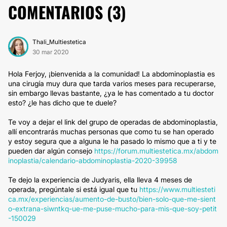
COMENTARIOS (
3
)
Thali_Multiestetica
30 mar 2020
Hola Ferjoy, ¡bienvenida a la comunidad! La abdominoplastia es
una cirugía muy dura que tarda varios meses para recuperarse,
sin embargo llevas bastante, ¿ya le has comentado a tu doctor
esto? ¿le has dicho que te duele?
Te voy a dejar el link del grupo de operadas de abdominoplastia,
allí encontrarás muchas personas que como tu se han operado
y estoy segura que a alguna le ha pasado lo mismo que a ti y te
pueden dar algún consejo
https://forum.multiestetica.mx/abdom
inoplastia/calendario-abdominoplastia-2020-39958
Te dejo la experiencia de Judyaris, ella lleva 4 meses de
operada, pregúntale si está igual que tu
https://www.multiesteti
ca.mx/experiencias/aumento-de-busto/bien-solo-que-me-sient
o-extrana-siwntkq-ue-me-puse-mucho-para-mis-que-soy-petit
-150029