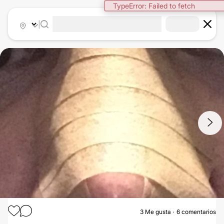
TypeError: Failed to fetch
|
1
/
2
3
Me gusta
6 comentarios
RINOPLASTIA