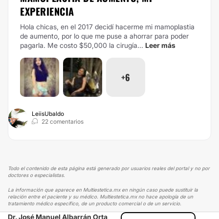
EXPERIENCIA
Hola chicas, en el 2017 decidí hacerme mi mamoplastia
de aumento, por lo que me puse a ahorrar para poder
pagarla.
Me costo $50,000 la cirugía...
Leer más
+6
LeiisUbaldo
22 comentarios
Todo el contenido de esta página está generado por usuarios reales del portal y no por
doctores o especialistas.
La información que aparece en Multiestetica.mx en ningún caso puede sustituir la
relación entre el paciente y su médico. Multiestetica.mx no hace apología de un
tratamiento médico específico, de un producto comercial o de un servicio.
Dr. José Manuel Albarrán Orta
MULTIESTETICA
EXPERIENCIAS