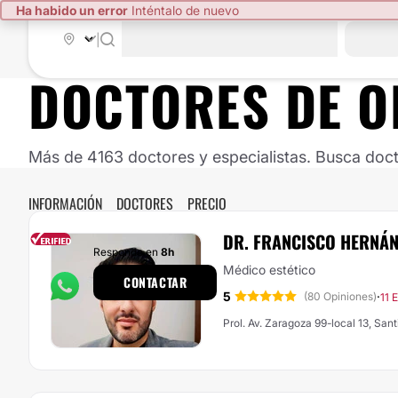
Ha habido un error
Inténtalo de nuevo
|
DOCTORES DE
O
Más de 4163 doctores y especialistas. Busca doct
INFORMACIÓN
DOCTORES
PRECIO
DR. FRANCISCO HERNÁ
Responde en
8h
Médico estético
CONTACTAR
5
·
(80 Opiniones)
11 
Prol. Av. Zaragoza 99-local 13, San