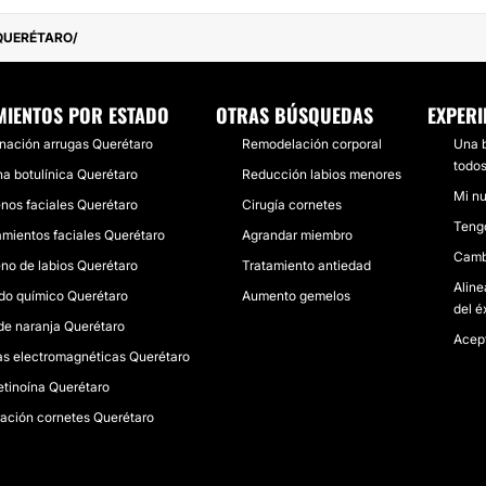
QUERÉTARO
MIENTOS POR ESTADO
OTRAS BÚSQUEDAS
EXPERI
inación arrugas Querétaro
Remodelación corporal
Una b
todos
na botulínica Querétaro
Reducción labios menores
Mi nu
enos faciales Querétaro
Cirugía cornetes
Tengo
amientos faciales Querétaro
Agrandar miembro
Cambi
eno de labios Querétaro
Tratamiento antiedad
Aline
do químico Querétaro
Aumento gemelos
del éx
 de naranja Querétaro
Acep
s electromagnéticas Querétaro
retinoína Querétaro
ación cornetes Querétaro