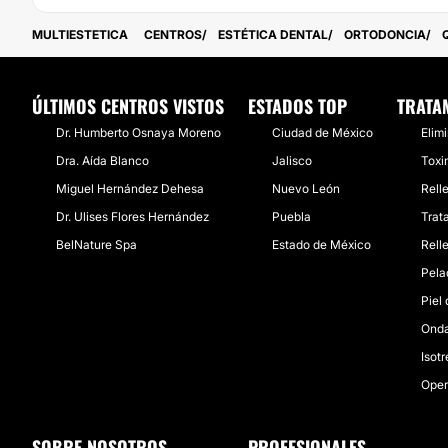
MULTIESTETICA
CENTROS
ESTÉTICA DENTAL
ORTODONCIA
ÚLTIMOS CENTROS VISTOS
ESTADOS TOP
TRATA
Dr. Humberto Osnaya Moreno
Ciudad de México
Elim
Dra. Aída Blanco
Jalisco
Toxi
Miguel Hernández Dehesa
Nuevo León
Rell
Dr. Ulises Flores Hernández
Puebla
Trat
BelNature Spa
Estado de México
Rell
Pela
Piel
Onda
Isot
Oper
SOBRE NOSOTROS
PROFESIONALES