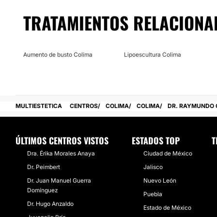
desde lo estético hasta lo funcional, busca corregir proble
deformidades, reparación de defectos posquirúrgicos, defe
TRATAMIENTOS RELACIONA
reconstrucción después de sufrir alguna enfermedad, entre
Covarrubias Bermejo cuenta con la experiencia necesaria 
para atender estos padecimientos.
Aumento de busto Colima
Lipoescultura Colima
Localización
El Dr. Raymundo Covarrubias Bermejo ofrece su experienci
tratamientos de cirugía plástica, estética y reconstructiva 
MULTIESTETICA
CENTROS
COLIMA
COLIMA
DR. RAYMUNDO 
Posibilidad de videoconsulta:
No
ÚLTIMOS CENTROS VISTOS
ESTADOS TOP
T
Financiación o facilidades de pago:
Dra. Érika Morales Anaya
Ciudad de México
No
Dr. Peimbert
Jalisco
Dr. Juan Manuel Guerra
Nuevo León
Domínguez
Puebla
Dr. Hugo Anzaldo
Estado de México