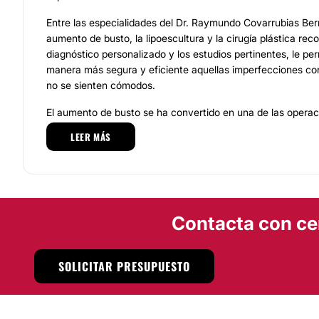
Entre las especialidades del Dr. Raymundo Covarrubias Be
aumento de busto, la lipoescultura y la cirugía plástica rec
diagnóstico personalizado y los estudios pertinentes, le perm
manera más segura y eficiente aquellas imperfecciones con
no se sienten cómodos.
El aumento de busto se ha convertido en una de las opera
demandadas en todo el mundo, ya que existen diversas té
LEER MÁS
procedimientos, la más común es la colocación de implante
ser anatómicos o redondos según el aspecto que la pacient
Raymundo Covarrubias Bermejo le explicará las característ
implante o prótesis e indicará la opción más adecuada al ca
La lipoescultura es una cirugía que tiene como finalidad el
Contacta con ce
grasa que existen entre la piel y el músculo, se realiza en 
cuerpo, el Dr. Raymundo Covarrubias Bermejo mediante una 
SOLICITAR PRESUPUESTO
ayuda de una cánula, extrae la grasa. Los resultados de es
completamente efectivos a mediano plazo.
La cirugía plástica reconstructiva cubre una amplia gama 