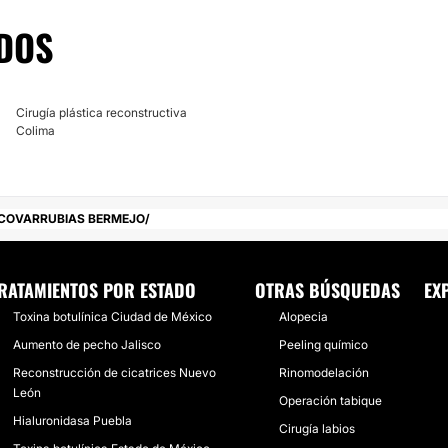
mas congénitos,
ctos postraumáticos,
DOS
 otros. El Dr. Raymundo
y el equipo adecuado
Cirugía plástica reconstructiva
Colima
a y profesionalismo en
en Colima, Colima.
COVARRUBIAS BERMEJO
RATAMIENTOS POR ESTADO
OTRAS BÚSQUEDAS
EX
Toxina botulínica Ciudad de México
Alopecia
Aumento de pecho Jalisco
Peeling químico
Reconstrucción de cicatrices Nuevo
Rinomodelación
León
Operación tabique
Hialuronidasa Puebla
Cirugía labios