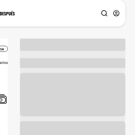
 DESPUÉS
IA
arios