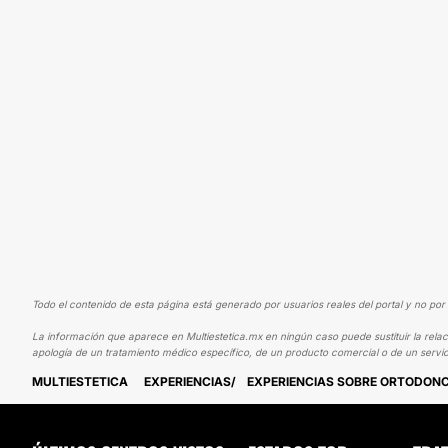
Todo el contenido de esta página está generado por usuarios reales del portal y no por 
La información que aparece en Multiestetica.mx en ningún caso puede sustituir la relac
apología de un tratamiento médico específico, de un producto comercial o de un servic
MULTIESTETICA
EXPERIENCIAS
EXPERIENCIAS SOBRE ORTODONC