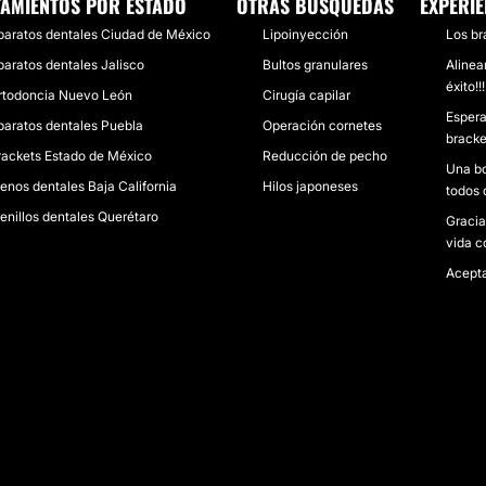
TAMIENTOS POR ESTADO
OTRAS BÚSQUEDAS
EXPERIE
paratos dentales Ciudad de México
Lipoinyección
Los br
paratos dentales Jalisco
Bultos granulares
Alinea
éxito!!!
rtodoncia Nuevo León
Cirugía capilar
Espera
paratos dentales Puebla
Operación cornetes
bracke
rackets Estado de México
Reducción de pecho
Una bo
renos dentales Baja California
Hilos japoneses
todos 
renillos dentales Querétaro
Gracia
vida c
Acepta