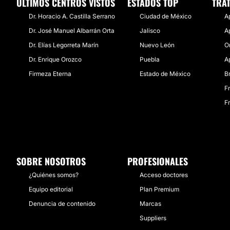
ÚLTIMOS CENTROS VISTOS
ESTADOS TOP
TRA
Dr. Horacio A. Castilla Serrano
Ciudad de México
A
Dr. José Manuel Albarrán Orta
Jalisco
A
Dr. Elías Legorreta Marín
Nuevo León
O
Dr. Enrique Orozco
Puebla
A
Firmeza Eterna
Estado de México
B
F
F
SOBRE NOSOTROS
PROFESIONALES
¿Quiénes somos?
Acceso doctores
Equipo editorial
Plan Premium
Denuncia de contenido
Marcas
Suppliers