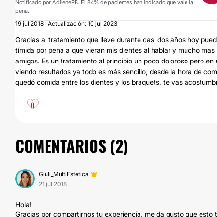
Notificado por AdilenePB. El 84% de pacientes han indicado que vale la
pena.
19 jul 2018 · Actualización: 10 jul 2023
Gracias al tratamiento que lleve durante casi dos años hoy puedo 
tímida por pena a que vieran mis dientes al hablar y mucho mas a
amigos. Es un tratamiento al principio un poco doloroso pero 
viendo resultados ya todo es más sencillo, desde la hora de comer
quedó comida entre los dientes y los braquets, te vas acostumb
0
COMENTARIOS (
2
)
Giuli_MultiEstetica
21 jul 2018
Hola!
Gracias por compartirnos tu experiencia, me da gusto que esto 