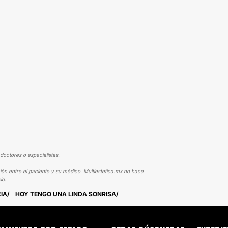
doctores o especialistas.
ión entre el paciente y su médico. Multiestetica.mx no hace
io.
IA
HOY TENGO UNA LINDA SONRISA