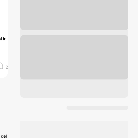
 ir
2
 del