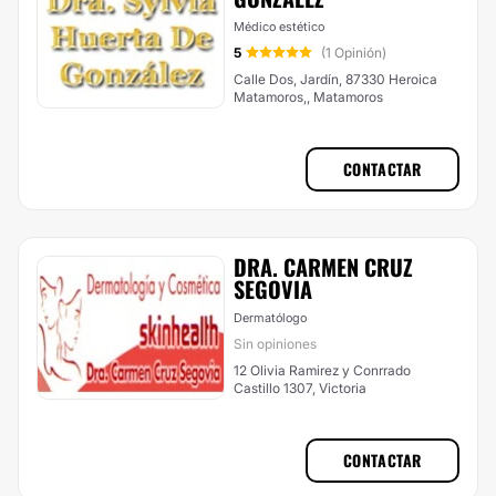
Médico estético
5
(1 Opinión)
Calle Dos, Jardín, 87330 Heroica
Matamoros,, Matamoros
CONTACTAR
DRA. CARMEN CRUZ
SEGOVIA
Dermatólogo
Sin opiniones
12 Olivia Ramirez y Conrrado
Castillo 1307, Victoria
CONTACTAR