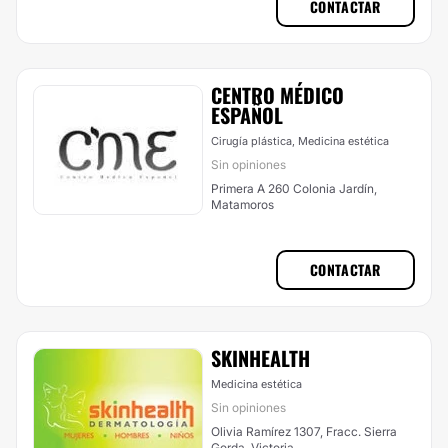
CONTACTAR
CENTRO MÉDICO
ESPAÑOL
Cirugía plástica, Medicina estética
Sin opiniones
Primera A 260 Colonia Jardín,
Matamoros
CONTACTAR
SKINHEALTH
Medicina estética
Sin opiniones
Olivia Ramírez 1307, Fracc. Sierra
Gorda, Victoria