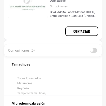
Dermatólogo
Sin opiniones
Blvd. Adolfo López Mateos 100-C,
Entre Morelos Y San Luis (Unidad
Nacional) , Ciudad Madero
CONTACTAR
Con opiniones (5)
Tamaulipas
Todos los estados
Matamoros
Reynosa
Tampico (Tamaulipas)
Microdermoabrasión