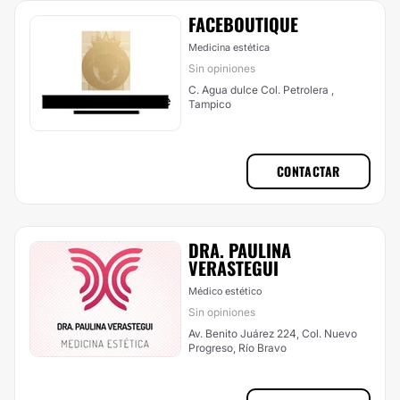
FACEBOUTIQUE
Medicina estética
Sin opiniones
C. Agua dulce Col. Petrolera ,
Tampico
CONTACTAR
DRA. PAULINA
VERASTEGUI
Médico estético
Sin opiniones
Av. Benito Juárez 224, Col. Nuevo
Progreso, Río Bravo