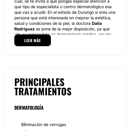
cual, se te invita a que pongas especial atención a
que tipo de especialista o centro dermatológico esa
que vas a acudir. En el estado de Durango si eres una
persona que está interesada en mejorar la estética,
salud y condiciones de la piel, la doctora
Dalia
Rodríguez
se pone de la mejor disposición, ya que
ella es especialista en dermatología médica, cirugía
de piel y uñas y dermatología estética.
LEER MÁS
Especialidades
Los servicios se brindan tanto a niños, niños,
personas adultas que deseen mejorar las condiciones
de su piel para ello la atención que brinda este
especialista es de manera personalizada individual, ya
PRINCIPALES
que se busca mejorar el aspecto de la piel sin tener
TRATAMIENTOS
ninguna otra secuela o efecto secundario que afecte
a este preciado órgano. No te preocupes, puesto que
este especialista cuenta con mención honorífica en la
facultad de medicina y nutrición, su especialidad es
DERMATOLOGÍA
en dermatología y tiene un posgrado en esta
especialidad y en la estética avanzada y láser en la
clínica Dermédica.
Eliminación de verrugas