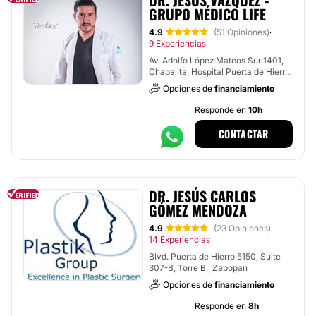
DR. JESÚS VÁZQUEZ -
GRUPO MÉDICO LIFE
4.9
(51 Opiniones)
·
9 Experiencias
Av. Adolfo López Mateos Sur 1401,
Chapalita, Hospital Puerta de Hierro
, Tlajomulco de Zúñiga
Opciones de
financiamiento
Responde en
10h
CONTACTAR
DR. JESÚS CARLOS
GÓMEZ MENDOZA
4.9
(23 Opiniones)
·
14 Experiencias
Blvd. Puerta de Hierro 5150, Suite
307-B, Torre B,, Zapopan
Opciones de
financiamiento
Responde en
8h