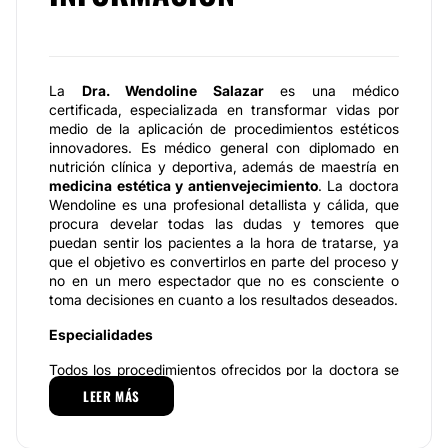
La
Dra. Wendoline Salazar
es una médico
certificada, especializada en transformar vidas por
medio de la aplicación de procedimientos estéticos
innovadores. Es médico general con diplomado en
nutrición clínica y deportiva, además de maestría en
medicina estética y antienvejecimiento
. La doctora
Wendoline es una profesional detallista y cálida, que
procura develar todas las dudas y temores que
puedan sentir los pacientes a la hora de tratarse, ya
que el objetivo es convertirlos en parte del proceso y
no en un mero espectador que no es consciente o
toma decisiones en cuanto a los resultados deseados.
Especialidades
Todos los procedimientos ofrecidos por la doctora se
caracterizan por:
Ser personalizados
, como no todas
LEER MÁS
las personas son iguales, para obtener resultados de
primera, la doctora se asegura de estudiar la
morfología del paciente, además de sus deseos