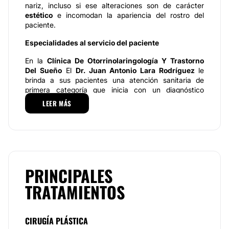
nariz, incluso si ese alteraciones son de carácter
estético
e incomodan la apariencia del rostro del
paciente.
Especialidades al servicio del paciente
En la
Clínica De Otorrinolaringología Y Trastorno
Del Sueño
El
Dr. Juan Antonio Lara Rodríguez
le
brinda a sus pacientes una atención sanitaria de
primera categoría que inicia con un diagnóstico
preciso que le permite conocer las necesidades de su
LEER MÁS
caso y determinar qué tipo de tratamiento o
procedimiento quirúrgico es el que usted requiere
según sea el caso.
Para mejorar la estética y función de su nariz,
Dr.
Juan Antonio Lara Rodríguez
se especializa en la
aplicación de los siguientes procedimientos:
cirugía
PRINCIPALES
cosmética y funcional de la nariz
, orientada a
TRATAMIENTOS
modificar la forma de la nariz bien sea por razones
estéticas o con el propósito de mejorar su
funcionamiento en beneficio del paciente,
otorrinolaringología
, para combatir enfermedades
CIRUGÍA PLÁSTICA
del oído, de las vías respiratorias superiores y parte