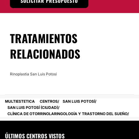
SOLICITAR PRESUPUESTO
Trastorno Del Sueño
ubicada en la localidad de
San
Luis Potosí
.
Posibilidad de videoconsulta:
No
TRATAMIENTOS
Financiación o facilidades de pago:
RELACIONADOS
No
Rinoplastia San Luis Potosí
MULTIESTETICA
CENTROS
SAN LUIS POTOSÍ
SAN LUIS POTOSÍ (CIUDAD)
CLÍNICA DE OTORRINOLARINGOLOGÍA Y TRASTORNO DEL SUEÑO
ÚLTIMOS CENTROS VISTOS