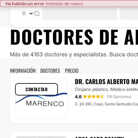
Ha habido un error
Inténtalo de nuevo
|
DOCTORES DE
A
Más de 4163 doctores y especialistas. Busca doct
INFORMACIÓN
DOCTORES
PRECIO
DR. CARLOS ALBERTO M
CONTACTAR
Cirujano plástico, Médico estét
4.6
(18 Opiniones)
C. 24 280, Copó, Santa Gertrudis Co