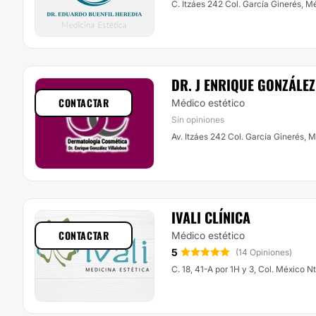
C. Itzáes 242 Col. García Ginerés, M
DR. J ENRIQUE GONZÁLE
CONTACTAR
Médico estético
Sin opiniones
Av. Itzáes 242 Col. García Ginerés, 
IVALI CLÍNICA
CONTACTAR
Médico estético
5
(14 Opiniones)
C. 18, 41-A por 1H y 3, Col. México N