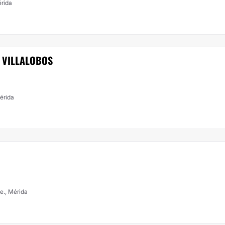
érida
Z VILLALOBOS
Mérida
te., Mérida