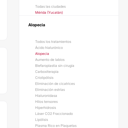
Todas las ciudades
Mérida (Yucatán)
Alopecia
Todos los tratamientos
Ácido hialurónico
Alopecia
Aumento de labios
Blefaroplastia sin cirugía
Carboxiterapia
Criolipólisis
Eliminación de cicatrices
Eliminación estrías
Hialuronidasa
Hilos tensores
Hiperhidrosis
Láser CO2 Fraccionado
Lipólisis
Plasma Rico en Plaquetas