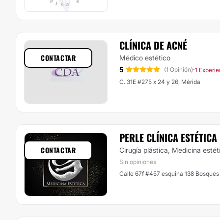
CLÍNICA DE ACNÉ
CONTACTAR
Médico estético
5
·
(1 Opinión)
1 Experie
C. 31E #275 x 24 y 26, Mérida
PERLE CLÍNICA ESTÉTICA
CONTACTAR
Cirugía plástica, Medicina estét
Sin opiniones
Calle 67f #457 esquina 138 Bosques 