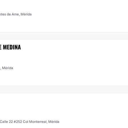
entre 65 y 67 Col Montes de Ame, Mérida
E MEDINA
o, Mérida
 Calle 22 #252 Col Monterreal, Mérida