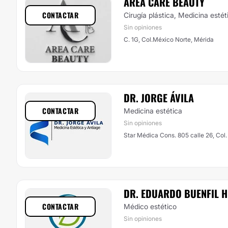
AREA CARE BEAUTY
CONTACTAR
Cirugía plástica, Medicina estét
Sin opiniones
C. 1G, Col.México Norte, Mérida
DR. JORGE ÁVILA
CONTACTAR
Medicina estética
Sin opiniones
Star Médica Cons. 805 calle 26, Col.
DR. EDUARDO BUENFIL H
CONTACTAR
Médico estético
Sin opiniones