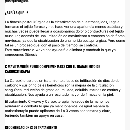
postquirúrgica.
¿SABÍAS QUE...?
La fibrosis postquirúrgica es la cicatrización de nuestros tejidos, llega a
formarse el tejido fibroso y nos hace ver una apariencia menos estética y
muchas veces puede llegar a ocasionarnos dolor o contracturas del tejido
muscular, además de una limitación de movimiento o compresión de fibras
nerviosas, ya que la cicatrización de una herida postquirúrgica. Pero como
tal es un proceso que, con el paso del tiempo, se controla.
Este tratamiento c-wave nos ayudará a eliminar y combatir lo que ya
conocemos (fibrosis)
C-WAVE TAMBIÉN PUEDE COMPLEMENTARSE CON EL TRATAMIENTO DE
CARBOXITERAPIA
La
Carboxiterapia
es un tratamiento a base de infiltración de dióxido de
carbono y sus principales beneficios son la mejora de la circulación
sanguínea, reducción de grasa acumulada, celulitis, marcas de estrías y
cicatrización. Nos ayuda a un resultado mayor de firmeza en la piel.
El tratamiento C-wave y Carboxiterapia llevados de la mano nos
ayudarán a combatir lo que ya mencionamos, de igual manera la
carboxiterapia puede aplicarse de 1 a 3 veces por semana y claro,
teniendo también un apoyo en casa.
RECOMENDACIONES DE TRATAMIENTO