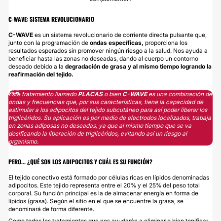
C-WAVE: SISTEMA REVOLUCIONARIO
C-WAVE
es un sistema revolucionario de corriente directa pulsante que,
junto con la programación de
ondas específicas,
proporciona los
resultados esperados sin promover ningún riesgo a la salud. Nos ayuda a
beneficiar hasta las zonas no deseadas, dando al cuerpo un contorno
deseado debido a la
degradación de grasa y al mismo tiempo logrando la
reafirmación del tejido.
Este tratamiento llamado
PLACAS
o bien
C-WAVE
es una combinación de
ondas y frecuencias que, por sus características, tiene la capacidad de
estimular a los adipocitos del tejido subcutáneo para así poder liberar los
triglicéridos. Su aplicación es por medio de electrodos localizados, trabaja
en zonas adiposas no deseadas, ya que al mismo tiempo que se va
dosificando la liberación de triglicéridos, evitando así un riesgo al
organismo.
PERO... ¿QUÉ SON LOS ADIPOCITOS Y CUÁL ES SU FUNCIÓN?
El tejido conectivo está formado por células ricas en lípidos denominadas
adipocitos. Este tejido representa entre el 20% y el 25% del peso total
corporal. Su función principal es la de almacenar energía en forma de
lípidos (grasa). Según el sitio en el que se encuentre la grasa, se
denominará de forma diferente.
Como todos los tratamientos que nos ayudarán a eliminar o bien tonificar