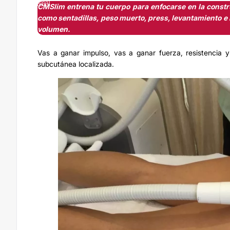
CMSlim entrena tu cuerpo para enfocarse en la constru
como sentadillas, peso muerto, press, levantamiento e
volumen.
Vas a ganar impulso, vas a ganar fuerza, resistencia
subcutánea localizada.