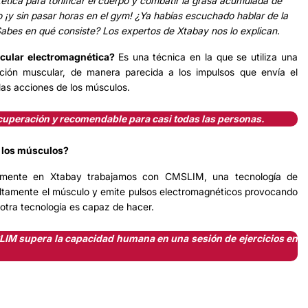
ética para tonificar el cuerpo y combatir la grasa acumulada de
 ¡y sin pasar horas en el gym! ¿Ya habías escuchado hablar de la
abes en qué consiste? Los expertos de
Xtabay
nos lo explican.
scular electromagnética?
Es una técnica en la que se utiliza una
cción muscular, de manera parecida a los impulsos que envía el
 las acciones de los músculos.
ecuperación y recomendable para casi todas las personas.
e los músculos?
tamente en Xtabay trabajamos con CMSLIM, una tecnología de
ltamente el músculo y emite pulsos electromagnéticos provocando
tra tecnología es capaz de hacer.
LIM supera la capacidad humana en una sesión de ejercicios en