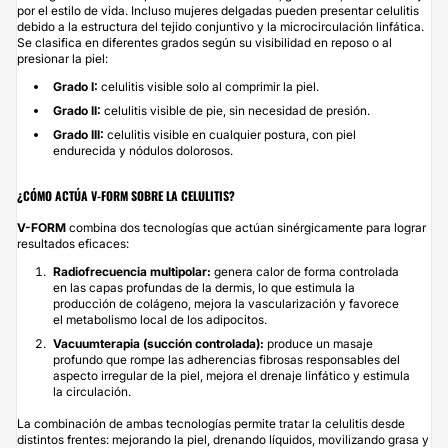
por el estilo de vida. Incluso mujeres delgadas pueden presentar celulitis
debido a la estructura del tejido conjuntivo y la microcirculación linfática.
Se clasifica en diferentes grados según su visibilidad en reposo o al
presionar la piel:
Grado I:
celulitis visible solo al comprimir la piel.
Grado II:
celulitis visible de pie, sin necesidad de presión.
Grado III:
celulitis visible en cualquier postura, con piel
endurecida y nódulos dolorosos.
¿CÓMO ACTÚA V-FORM SOBRE LA CELULITIS?
V-FORM
combina dos tecnologías que actúan sinérgicamente para lograr
resultados eficaces:
Radiofrecuencia multipolar:
genera calor de forma controlada
en las capas profundas de la dermis, lo que estimula la
producción de colágeno, mejora la vascularización y favorece
el metabolismo local de los adipocitos.
Vacuumterapia (succión controlada):
produce un masaje
profundo que rompe las adherencias fibrosas responsables del
aspecto irregular de la piel, mejora el drenaje linfático y estimula
la circulación.
La combinación de ambas tecnologías permite tratar la celulitis desde
distintos frentes: mejorando la piel, drenando líquidos, movilizando grasa y