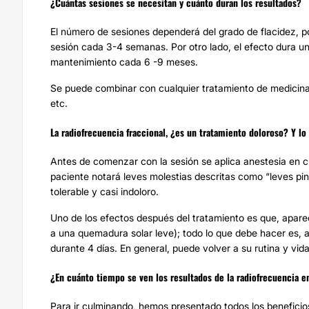
¿Cuántas sesiones se necesitan y cuánto duran los resultados?
El número de sesiones dependerá del grado de flacidez, por
sesión cada 3-4 semanas. Por otro lado, el efecto dura 
mantenimiento cada 6 -9 meses.
Se puede combinar con cualquier tratamiento de medicina e
etc.
La radiofrecuencia fraccional, ¿es un tratamiento doloroso? Y l
Antes de comenzar con la sesión se aplica anestesia en cr
paciente notará leves molestias descritas como “leves pi
tolerable y casi indoloro.
Uno de los efectos después del tratamiento es que, aparec
a una quemadura solar leve); todo lo que debe hacer es, 
durante 4 días. En general, puede volver a su rutina y vid
¿En cuánto tiempo se ven los resultados de la radiofrecuencia en
Para ir culminando, hemos presentado todos los beneficio