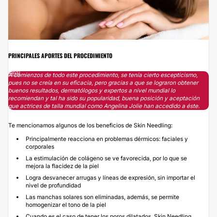
PRINCIPALES APORTES DEL PROCEDIMIENTO
A comienzos de todo este procedimiento, se tenía cierto escepticismo,
pues no se creía en su eficacia, pero gracias a que se lograron obtener
buenos resultados, dermatólogos y expertos a nivel mundial lo
recomiendan y tal ha sido su popularidad, buena posición y aceptación
que actrices de talla mundial como Angelina Jolie han accedido a éste.
Te mencionamos algunos de los beneficios de Skin Needling:
Principalmente reacciona en problemas dérmicos: faciales y
corporales
La estimulación de colágeno se ve favorecida, por lo que se
mejora la flacidez de la piel
Logra desvanecer
arrugas
y líneas de expresión, sin importar el
nivel de profundidad
Las manchas solares son eliminadas, además, se permite
homogenizar el tono de la piel
Cuando es el caso de tener los poros dilatados, Skin Needling