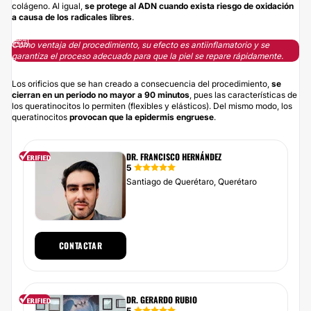
colágeno. Al igual,
se protege al ADN cuando exista riesgo de oxidación
a causa de los radicales libres
.
Como ventaja del procedimiento, su efecto es antiinflamatorio y se
garantiza el proceso adecuado para que la piel se repare rápidamente.
Los orificios que se han creado a consecuencia del procedimiento,
se
cierran en un periodo no mayor a 90 minutos
, pues las características de
los queratinocitos lo permiten (flexibles y elásticos). Del mismo modo, los
queratinocitos
provocan que la epidermis engruese
.
DR. FRANCISCO HERNÁNDEZ
5
Santiago de Querétaro, Querétaro
CONTACTAR
DR. GERARDO RUBIO
5