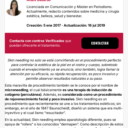
Licenciada en Comunicación y Máster en Periodismo.
Actualmente, redacto contenidos sobre medicina y cirugía
estética, belleza, salud y bienestar.
Creación: 5 ene 2017 · Actualización: 16 jul 2019
Contacta con centros Verificados
que
CONTACTAR
puedan ofrecerte el tratamiento.
Skin needling no solo se está convirtiendo en el procedimiento perfecto
para controlar la estética de la piel en el rostro y cuerpo, sobretodo
cuando el envejecimiento ya se anuncia; sino también, logra llamar la
atención por su eficacia, su rápida recuperación, es poco invasivo y
permite observar resultados naturales a su paso.
Esta maravilla de procedimiento también se le conoce por el nombre de
microneedling
, el cual básicamente
es una terapia de inducción de
colágeno (percutánea)
. Además, es
c
onsiderada como un procedimiento
de rejuvenecimiento facial y poco invasivo
. Skin needling es un
procedimiento que recientemente se une a los tratamientos estéticos; sin
embargo, en el año de 1847 Baunscheidt, diseñó un sistema que era multi-
inyevtivo y el cual llamo "resucitador".
En la actualidad, Skin needling emplea aparatología diferente, pues se
apoya de "rollers" o los conocidos "dermapen". Como descripción de estos