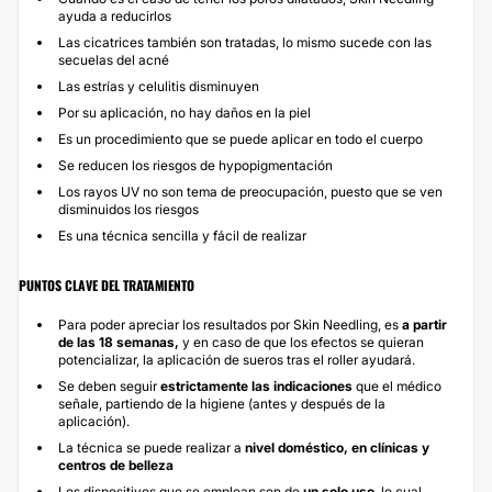
ayuda a reducirlos
Las cicatrices también son tratadas, lo mismo sucede con las
secuelas del acné
Las
estrías
y
celulitis
disminuyen
Por su aplicación, no hay daños en la piel
Es un procedimiento que se puede aplicar en todo el cuerpo
Se reducen los riesgos de hypopigmentación
Los rayos UV no son tema de preocupación, puesto que se ven
disminuidos los riesgos
Es una técnica sencilla y fácil de realizar
PUNTOS CLAVE DEL TRATAMIENTO
Para poder apreciar los resultados por Skin Needling, es
a partir
de las 18 semanas,
y en caso de que los efectos se quieran
potencializar, la aplicación de sueros tras el roller ayudará.
Se deben seguir
estrictamente las indicaciones
que el médico
señale, partiendo de la higiene (antes y después de la
aplicación).
La técnica se puede realizar a
nivel doméstico, en clínicas y
centros de belleza
Los dispositivos que se emplean son de
un solo uso
, lo cual