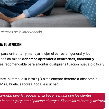
detalles de la intervención
DA TU ATENCIÓN
ara enfrentar y manejar mejor el estrés en general y los
e nos da miedo
debemos aprender a centrarnos, conectar y
 es recomendable para afrontar cualquier situación nueva o difícil y
e, al ritmo, a la letra? ¿O simplemente detente a observar, a
 “Mira, huele, saborea, toca, escucha”.
vorita, dejarla reposar en la boca, sentirla con los dientes,
hace tu garganta al pasarla al tragar. Siente los sabores y disfruta