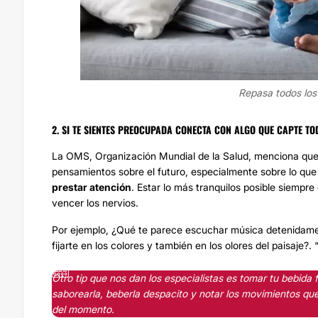
Repasa todos los 
2. S
I TE SIENTES PREOCUPADA
CONECTA CON ALGO QUE CAPTE TO
La OMS, Organización Mundial de la Salud, menciona que p
pensamientos sobre el futuro, especialmente sobre lo qu
prestar atención
. Estar lo más tranquilos posible siempre
vencer los nervios.
Por ejemplo, ¿Qué te parece escuchar música detenidament
fijarte en los colores y también en los olores del paisaje?.
Otro tip que nos dan los especialistas es tomar tu bebida fa
saborearla, beberla despacito y notar los movimientos que 
del momento.