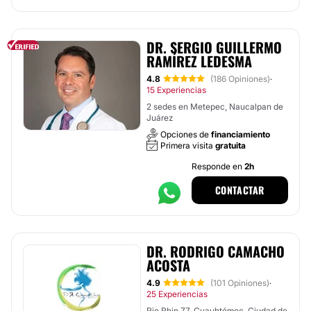
DR. SERGIO GUILLERMO
RAMÍREZ LEDESMA
4.8
(186 Opiniones)
·
15 Experiencias
2 sedes en Metepec, Naucalpan de
Juárez
Opciones de
financiamiento
Primera visita
gratuita
Responde en
2h
CONTACTAR
DR. RODRIGO CAMACHO
ACOSTA
4.9
(101 Opiniones)
·
25 Experiencias
Rio Rhin 77, Cuauhtémoc, Ciudad de