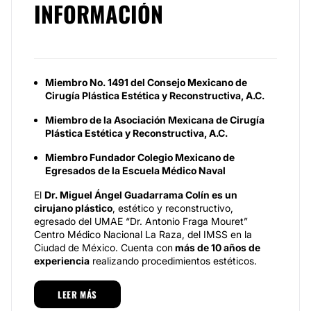
INFORMACIÓN
Miembro No. 1491 del Consejo Mexicano de
Cirugía Plástica Estética y Reconstructiva, A.C.
Miembro de la Asociación Mexicana de Cirugía
Plástica Estética y Reconstructiva, A.C.
Miembro Fundador Colegio Mexicano de
Egresados de la Escuela Médico Naval
El
Dr. Miguel Ángel Guadarrama Colín
es un
cirujano plástico
, estético y reconstructivo,
egresado del UMAE “Dr. Antonio Fraga Mouret”
Centro Médico Nacional La Raza, del IMSS en la
Ciudad de México. Cuenta con
más de 10 años de
experiencia
realizando procedimientos estéticos.
Actualmente, es docente en la Escuela Médico Naval,
LEER MÁS
así como en el Hospital General Naval de Alta