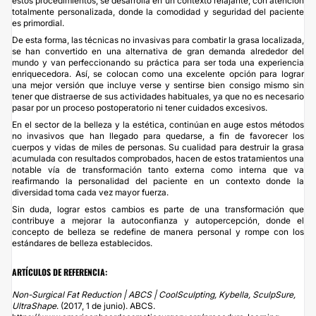
estos procedimientos, se desarrolla en un contexto relajante, con atención
totalmente personalizada, donde la comodidad y seguridad del paciente
es primordial.
De esta forma, las técnicas no invasivas para combatir la grasa localizada,
se han convertido en una alternativa de gran demanda alrededor del
mundo y van perfeccionando su práctica para ser toda una experiencia
enriquecedora. Así, se colocan como una excelente opción para lograr
una mejor versión que incluye verse y sentirse bien consigo mismo sin
tener que distraerse de sus actividades habituales, ya que no es necesario
pasar por un proceso postoperatorio ni tener cuidados excesivos.
En el sector de la belleza y la estética, continúan en auge estos métodos
no invasivos que han llegado para quedarse, a fin de favorecer los
cuerpos y vidas de miles de personas. Su cualidad para destruir la grasa
acumulada con resultados comprobados, hacen de estos tratamientos una
notable vía de transformación tanto externa como interna que va
reafirmando la personalidad del paciente en un contexto donde la
diversidad toma cada vez mayor fuerza.
Sin duda, lograr estos cambios es parte de una transformación que
contribuye a mejorar la autoconfianza y autopercepción, donde el
concepto de belleza se redefine de manera personal y rompe con los
estándares de belleza establecidos.
ARTÍCULOS DE REFERENCIA:
Non-Surgical Fat Reduction | ABCS | CoolSculpting, Kybella, SculpSure,
UltraShape
. (2017, 1 de junio). ABCS.