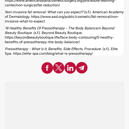
https://www.americanboardcosmeticsurgery.org/procedure-learning-
center/non-surgical/fat-reduction/
Non-invasive fat removal: What can you expect?
(s.f.). American Academy
of Dermatology.
https://www.aad.org/public/cosmetic/fat-removal/non-
invasive-what-to-expect
16 Healthy Benefits Of Pressotherapy - The Body Balancer» Beyond
Beauty Boutique
. (s.f.). Beyond Beauty Boutique.
https://beyondbeautyboutique.life/face-body-contouring/5-healthy-
benefits-of-pressotherapy-the-body-balancer/
Pressotherapy - What is it, Benefits, Side Effects, Procedure
. (s.f.). Elite
Spa.
https://elite-spa.com/blog/what-is-pressotherapy/