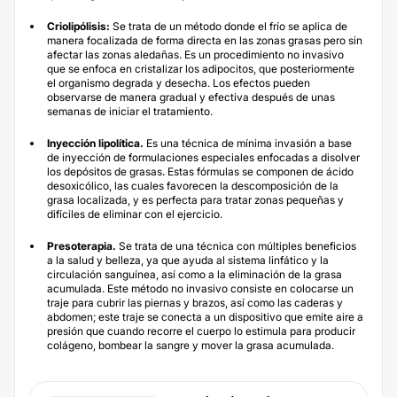
Criolipólisis
:
Se trata de un método donde el frío se aplica de
manera focalizada de forma directa en las zonas grasas pero sin
afectar las zonas aledañas. Es un procedimiento no invasivo
que se enfoca en cristalizar los adipocitos, que posteriormente
el organismo degrada y desecha. Los efectos pueden
observarse de manera gradual y efectiva después de unas
semanas de iniciar el tratamiento.
Inyección lipolítica.
Es una técnica de mínima invasión a base
de inyección de formulaciones especiales enfocadas a disolver
los depósitos de grasas. Estas fórmulas se componen de ácido
desoxicólico, las cuales favorecen la descomposición de la
grasa localizada, y es perfecta para tratar zonas pequeñas y
difíciles de eliminar con el ejercicio.
Presoterapia.
Se trata de una técnica con múltiples beneficios
a la salud y belleza, ya que ayuda al sistema linfático y la
circulación sanguínea, así como a la eliminación de la grasa
acumulada. Este método no invasivo consiste en colocarse un
traje para cubrir las piernas y brazos, así como las caderas y
abdomen; este traje se conecta a un dispositivo que emite aire a
presión que cuando recorre el cuerpo lo estimula para producir
colágeno, bombear la sangre y mover la grasa acumulada.