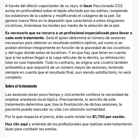
A través del efecto vaporizador de su rayo, el
láser
fraccionado CO2
actúa en profundidad sobre el tejido afectado por las estrías, rompiendo
los eslabones de la cadena y modificando el colágeno de la piel. Se
genera nueva fibra en la depresión que caracteriza a estas singulares
cicatrices, limándose los bordes por medio de la ablación de la piel.
Es necesario que se recurra a un profesional especializado para llevar a
cabo este tratamiento.
Será él quien determine el número de sesiones
necesarias para obtener un resultado estético óptimo, así como si se
podrán eliminar íntegramente en función de la gravedad de las cicatrices
y del lugar donde estas se localicen. Y es que hay que tener en cuenta
que si las estrías llegan a la capa reticular de la dermis, su eliminación
total es casi imposible. Todo lo contrario, se origina una cicatriz también
antiestética que requerirá de un número mayor de sesiones, teniendo
siempre en cuenta que el resultado final, aun siendo satisfactorio, no será
completo.
Sobre el tratamiento
Las sesiones duran poco tiempo y únicamente conlleva la necesidad de
emplear anestesia local tópica. Precisamente, lo sencillo de este
tratamiento determina que, tras la finalización de dichas sesiones, la
paciente pueda reanudar su vida con absoluta normalidad.
Por lo que respecta el precio, éste suele rondar los
$1,700 por sesión.
Haz clic aquí
y entérate de los profesionales que realizan este tratamiento
láser para combatir las estrías.