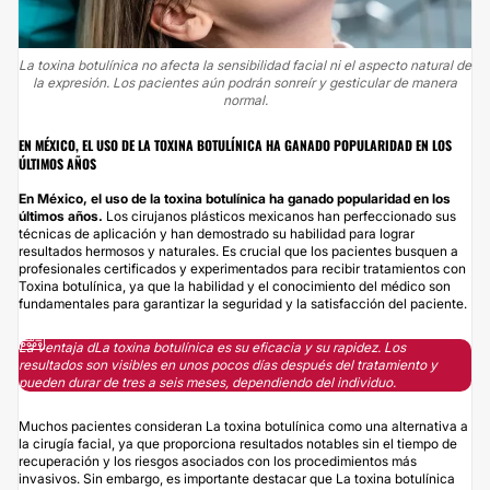
La toxina botulínica no afecta la sensibilidad facial ni el aspecto natural de
la expresión. Los pacientes aún podrán sonreír y gesticular de manera
normal.
EN MÉXICO, EL USO DE LA TOXINA BOTULÍNICA HA GANADO POPULARIDAD EN LOS
ÚLTIMOS AÑOS
En México, el uso de la toxina botulínica ha ganado popularidad en los
últimos años.
Los cirujanos plásticos mexicanos han perfeccionado sus
técnicas de aplicación y han demostrado su habilidad para lograr
resultados hermosos y naturales. Es crucial que los pacientes busquen a
profesionales certificados y experimentados para recibir tratamientos con
Toxina botulínica, ya que la habilidad y el conocimiento del médico son
fundamentales para garantizar la seguridad y la satisfacción del paciente.
La ventaja dLa toxina botulínica es su eficacia y su rapidez. Los
resultados son visibles en unos pocos días después del tratamiento y
pueden durar de tres a seis meses, dependiendo del individuo.
Muchos pacientes consideran La toxina botulínica como una alternativa a
la cirugía facial, ya que proporciona resultados notables sin el tiempo de
recuperación y los riesgos asociados con los procedimientos más
invasivos. Sin embargo, es importante destacar que La toxina botulínica