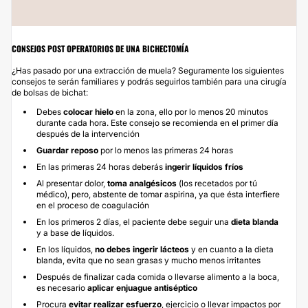
CONSEJOS POST OPERATORIOS DE UNA BICHECTOMÍA
¿Has pasado por una extracción de muela? Seguramente los siguientes
consejos te serán familiares y podrás seguirlos también para una cirugía
de bolsas de bichat:
Debes
colocar hielo
en la zona, ello por lo menos 20 minutos
durante cada hora. Este consejo se recomienda en el primer día
después de la intervención
Guardar reposo
por lo menos las primeras 24 horas
En las primeras 24 horas deberás
ingerir líquidos fríos
Al presentar dolor,
toma analgésicos
(los recetados por tú
médico), pero, abstente de tomar aspirina, ya que ésta interfiere
en el proceso de coagulación
En los primeros 2 días, el paciente debe seguir una
dieta blanda
y a base de líquidos.
En los líquidos,
no debes ingerir lácteos
y en cuanto a la dieta
blanda, evita que no sean grasas y mucho menos irritantes
Después de finalizar cada comida o llevarse alimento a la boca,
es necesario
aplicar enjuague antiséptico
Procura
evitar realizar esfuerzo
, ejercicio o llevar impactos por