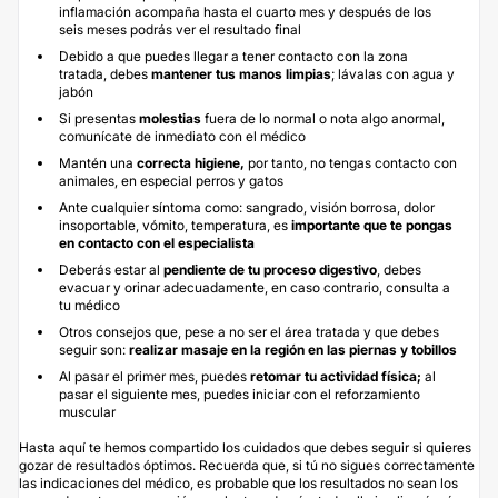
inflamación acompaña hasta el cuarto mes y después de los
seis meses podrás ver el resultado final
Debido a que puedes llegar a tener contacto con la zona
tratada, debes
mantener tus manos limpias
; lávalas con agua y
jabón
Si presentas
molestias
fuera de lo normal o nota algo anormal,
comunícate de inmediato con el médico
Mantén una
correcta higiene,
por tanto, no tengas contacto con
animales, en especial perros y gatos
Ante cualquier síntoma como: sangrado, visión borrosa, dolor
insoportable, vómito, temperatura, es
importante que te pongas
en contacto con el especialista
Deberás estar al
pendiente de tu proceso digestivo
, debes
evacuar y orinar adecuadamente, en caso contrario, consulta a
tu médico
Otros consejos que, pese a no ser el área tratada y que debes
seguir son:
realizar masaje en la región en las piernas y tobillos
Al pasar el primer mes, puedes
retomar tu actividad física;
al
pasar el siguiente mes, puedes iniciar con el reforzamiento
muscular
Hasta aquí te hemos compartido los cuidados que debes seguir si quieres
gozar de resultados óptimos. Recuerda que, si tú no sigues correctamente
las indicaciones del médico, es probable que los resultados no sean los