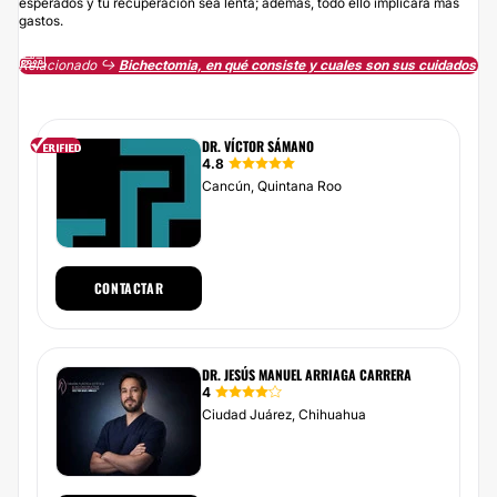
esperados y tu recuperación sea lenta; además, todo ello implicará más
gastos.
Relacionado ↪️
Bichectomia, en qué consiste y cuales son sus cuidados
DR. VÍCTOR SÁMANO
4.8
Cancún, Quintana Roo
CONTACTAR
DR. JESÚS MANUEL ARRIAGA CARRERA
4
Ciudad Juárez, Chihuahua