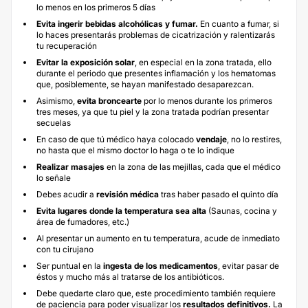
lo menos en los primeros 5 días
Evita ingerir bebidas alcohólicas y fumar.
En cuanto a fumar, si
lo haces presentarás problemas de cicatrización y ralentizarás
tu recuperación
Evitar la exposición solar
, en especial en la zona tratada, ello
durante el periodo que presentes inflamación y los hematomas
que, posiblemente, se hayan manifestado desaparezcan.
Asimismo,
evita broncearte
por lo menos durante los primeros
tres meses, ya que tu piel y la zona tratada podrían presentar
secuelas
En caso de que tú médico haya colocado
vendaje
, no lo restires,
no hasta que el mismo doctor lo haga o te lo indique
Realizar masajes
en la zona de las mejillas, cada que el médico
lo señale
Debes acudir a
revisión médica
tras haber pasado el quinto día
Evita lugares donde la temperatura sea alta
(Saunas, cocina y
área de fumadores, etc.)
Al presentar un aumento en tu temperatura, acude de inmediato
con tu cirujano
Ser puntual en la
ingesta de los medicamentos
, evitar pasar de
éstos y mucho más al tratarse de los antibióticos.
Debe quedarte claro que, este procedimiento también requiere
de paciencia para poder visualizar los
resultados definitivos.
La