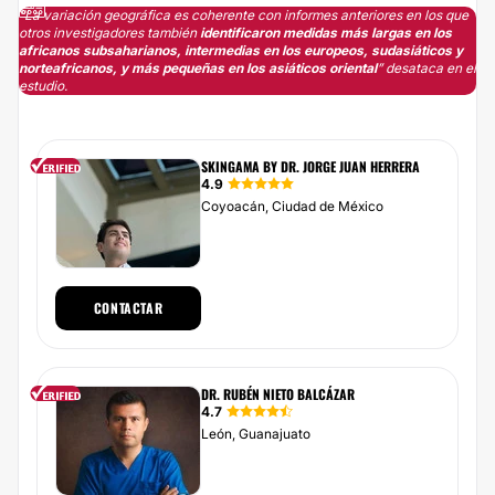
“La variación geográfica es coherente con informes anteriores en los que
otros investigadores también
identificaron medidas más largas en los
africanos subsaharianos, intermedias en los europeos, sudasiáticos y
norteafricanos, y más pequeñas en los asiáticos oriental
” desataca en el
estudio.
SKINGAMA BY DR. JORGE JUAN HERRERA
4.9
Coyoacán, Ciudad de México
CONTACTAR
DR. RUBÉN NIETO BALCÁZAR
4.7
León, Guanajuato