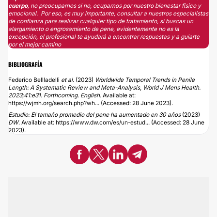
cuerpo
, no preocuparnos si no, ocuparnos por nuestro bienestar físico y
emocional. Por eso, es muy importante, consultar a nuestros especialistas
de confianza para realizar cualquier tipo de tratamiento, si buscas un
alargamiento o engrosamiento de pene, evidentemente no es la
excepción, el profesional te ayudará a encontrar respuestas y a guiarte
por el mejor camino
BIBLIOGRAFÍA
Federico Bellladelli
et al.
(2023)
Worldwide Temporal Trends in Penile
Length: A Systematic Review and Meta-Analysis
,
World J Mens Health.
2023;41:e31. Forthcoming. English.
Available at:
https://wjmh.org/search.php?wh...
(Accessed: 28 June 2023).
Estudio: El tamaño promedio del pene ha aumentado en 30 años
(2023)
DW
. Available at:
https://www.dw.com/es/un-estud...
(Accessed: 28 June
2023).