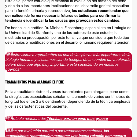
Este es el primer estudio que examina la evolución del tamaño del pene
y debido a las importantes implicaciones del desarrollo genital masculino
para la función urinaria y reproductiva,
los estudiosos recomiendan que
se realicen de forma necesaria futuros estudios para confirmar la
tendencia e identificar la las causas que provocan estos cambios.
De hecho, el científico Dr. Michael Einsenberg, especialista en Urología de
la Universidad de Stanford y uno de los autores de este estudio, ha
mostrado su preocupación por este tema, ya que considera que todo tipo
de cambios o modificaciones en el desarrollo humano requieren atención.
“Nuestro sistema reproductivo es una de las piezas más importantes de la
biología humana y si estamos siendo testigos de un cambio tan acelerado,
quiere decir que algo muy importante está sucediendo en nuestros
cuerpos”
TRATAMIENTOS PARA ALARGAR EL PENE
En la actualidad existen diversos tratamientos para alargar el pene como
la cirugía. Los especialistas señalan un aumento de varios centímetros de
longitud (de entre 2 a 6 centímetros) dependiendo de la técnica empleada
y de las características del paciente.
↪️ Artículo relacionado:
Técnicas para un pene más grueso
Ya sea por evolución natural o por tratamientos estéticos,
los
especialistas recomiendan mantener una buena relación con nuestro