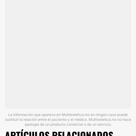
La información que aparece en Multiestetica.mx en ningún caso puede
sustituir la relación entre el paciente y el médico. Multiestetica.mx no hace
apología de un producto comercial o de un servicio.
ARTÍCULOS RELACIONADOS