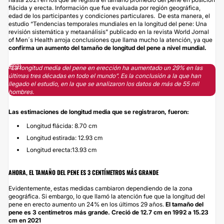
flácida y erecta. Información que fue evaluada por región geográfica,
edad de los participantes y condiciones particulares. De esta manera, el
estudio “Tendencias temporales mundiales en la longitud del pene: Una
revisión sistemática y metaanálisis” publicado en la revista World Jornal
of Men´s Health arroja conclusiones que llama mucho la atención, ya que
confirma un aumento del tamaño de longitud del pene a nivel mundial.
“La longitud media del pene en erección ha aumentado un 29% en las
últimas tres décadas en todo el mundo”. Es la conclusión a la que han
llegado el estudio, en la que se analizaron los datos de más de 55 mil
hombres.
Las estimaciones de longitud media que se registraron, fueron:
Longitud flácida: 8.70 cm
Longitud estirada: 12.93 cm
Longitud erecta:13.93 cm
AHORA, EL TAMAÑO DEL PENE ES 3 CENTÍMETROS MÁS GRANDE
Evidentemente, estas medidas cambiaron dependiendo de la zona
geográfica. Si embargo, lo que llamó la atención fue que la longitud del
pene en erecto aumento un 24% en los últimos 29 años.
El tamaño del
pene es 3 centímetros más grande.
Creció de 12.7 cm en 1992 a 15.23
cm en 2021