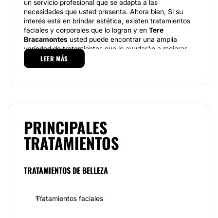
un servicio profesional que se adapta a las
necesidades que usted presenta. Ahora bien, Si su
interés está en brindar estética, existen tratamientos
faciales y corporales que lo logran y en
Tere
Bracamontes
usted puede encontrar una amplia
variedad de tratamientos que le ayudarán a mejorar
su belleza.
LEER MÁS
Especialidades
El servicio es completamente personalizado, se
enfoca en brindar atención de primer nivel individual,
siempre integral. Antes de dar inicio con cualquier
tratamiento facial o corporal, esta empresa se
PRINCIPALES
encarga de realizar una valoración que determina qué
TRATAMIENTOS
tipo de afección presenta y como se puede corregir.
Por lo tanto, atención de primer nivel y diseñada a lo
que usted requiere encuentro dentro de las
instalaciones de
Tere Bracamontes
. Asimismo, cabe
TRATAMIENTOS DE BELLEZA
mencionar que el servicio es de calidad, puesto que
dispone de tecnología de vanguardia.
Tratamientos faciales
Equipo