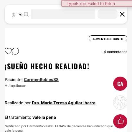
TypeError: Failed to fetch
|
AUMENTO DE BUSTO
4 comentarios
¡SUEÑO HECHO REALIDAD!
Paciente:
CarmenRobles88
CA
Huixquilucan
Realizado por
Dra. María Teresa Aguilar Ibarra
El tratamiento
vale la pena
Notificado por CarmenRobles88. El 94% de pacientes han indicado que
vale la pena.