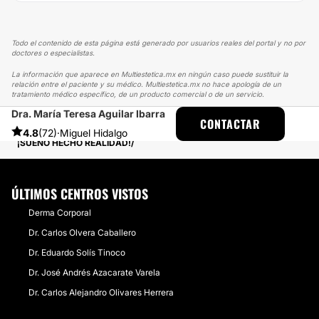
Todo el contenido de esta página está generado por usuarios reales del portal y no por
doctores o especialistas.
La información que aparece en Multiestetica.mx en ningún caso puede sustituir la
relación entre el paciente y su médico. Multiestetica.mx no hace apología de un
tratamiento médico específico, de un producto comercial o de un servicio.
Dra. María Teresa Aguilar Ibarra
MULTIESTETICA
EXPERIENCIAS
CONTACTAR
EXPERIENCIAS SOBRE AUMENTO DE BUSTO
4.8
(72)
·
Miguel Hidalgo
¡SUEÑO HECHO REALIDAD!
ÚLTIMOS CENTROS VISTOS
Derma Corporal
Dr. Carlos Olvera Caballero
Dr. Eduardo Solís Tinoco
Dr. José Andrés Azacarate Varela
Dr. Carlos Alejandro Olivares Herrera