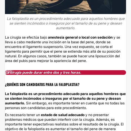
La faloplastia es un procedimiento adecuado para aquellos hombres que
se sienten incómodos o inseguros por el tamaño de su pene y desean
aumentarlo.
La cirugía se efectúa bajo
anestesia general o local con sedación
y se
lleva a cabo mediante una incisión en la base del pene, donde se
encuentra el ligamento suspensorio. Una vez expuesto, se corta el
ligamento para permitir que el pene se extienda más allá de su posición
natural. En algunos casos, también se puede hacer una liposucción del
área del pubis para mejorar la apariencia del pene.
La cirugía puede durar entre dos y tres horas.
¿QUIÉNES SON CANDIDATOS PARA LA FALOPLASTIA?
La faloplastia es un procedimiento adecuado para aquellos hombres que
se sienten incómodos o inseguros por el tamaño de su pene y desean
aumentarlo.
Sin embargo, es importante tener en cuenta que no todas las
personas son candidatas para este procedimiento.
Es necesario tener un
estado de salud adecuado
y no presentar
problemas médicos que puedan interferir con la cirugía. Además, es
importante tener expectativas realistas sobre el resultado de la cirugía. El
objetivo de la faloplastia es aumentar el tamaño del pene de manera