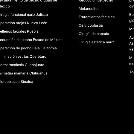
evantamiento de pecho Ciudad de
Reducción de pecho
El 
éxico
ci
Melanocitos
irugía funcional nariz Jalisco
Bu
Tratamientos faciales
gl
peración orejas Nuevo León
Cervicoplastia
Me
ellenos faciales Puebla
Cirugía de papada
Au
educción de pecho Estado de México
Cirugía estética nariz
As
peración de pecho Baja California
va
liminación estrías Querétaro
Mi
me
ermatocalasia Guanajuato
To
simetría mamaria Chihuahua
luteoplastia Sinaloa