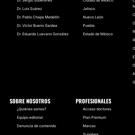
Dr. Sergio Soberanes
Ciudad de México
L
M
Dr. Luis Suá​rez
Jalisco
C
Dr. Pablo Chapa Medellín
Nuevo León
O
Dr. Víctor Bueno Gardea
Puebla
R
Dr. Eduardo Luevano González
Estado de México
R
O
E
D
A
G
SOBRE NOSOTROS
PROFESIONALES
¿Quiénes somos?
Acceso doctores
Equipo editorial
Plan Premium
Denuncia de contenido
Marcas
Suppliers