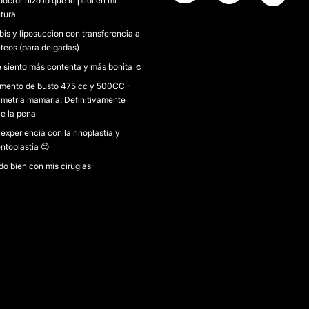
doctor hizo lo que le pedí en mi
ntura
bis y liposuccion con transferencia a
úteos (para delgadas)
 siento más contenta y más bonita ☺️
mento de busto 475 cc y 500CC -
imetría mamaria: Definitivamente
le la pena
 experiencia con la rinoplastia y
ntoplastia 😊
do bien con mis cirugías