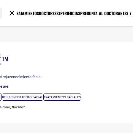
TRATAMIENTOS
DOCTORES
EXPERIENCIAS
PREGUNTA AL DOCTOR
ANTES Y
É™
l rejuvenecimiento facial.
sure
L
REJUVENECIMIENTO FACIAL
TRATAMIENTOS FACIALES
e tono, flacidez.