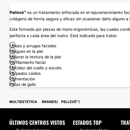
Pellevé™
es un tratamiento enfocado en el rejuvenecimiento facia
colágeno de forma segura y eficaz sin ocasionar daño alguno a l
Está formado por piezas de mano ergonómicas, las cuales conduc
perfecta a cada área del rostro. Está indicado para tratar:
Líneas y arrugas faciales
Pliegues en la piel
Mejorar la textura de la piel
Perfilamiento facial
Flacidez del cuello y escote
Párpados caídos
Pigmentación
Patas de gallo
MULTIESTETICA
BRANDS
PELLEVÉ™
ÚLTIMOS CENTROS VISTOS
ESTADOS TOP
TRA