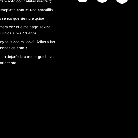
atamiento con células madre 😊
teoplatia para mí una pesadilla
s senos que siempre quise
imera vez que me hago Toxina
ulínica a mis 43 Años
oy feliz con mi look!!! Adiós a las
chas de tinta!!!
 fin dejaré de parecer gorda sin
arlo tanto