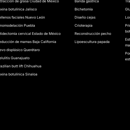
xtracción de grasa Ciudad de México
Banda gástrica
Tr
oxina botulínica Jalisco
Bichetomía
Glu
ellenos faciales Nuevo León
Diseño cejas
Lo
inomodelación Puebla
Crioterapia
Pr
bot
itidectomía cervical Estado de México
Reconstrucción pecho
Est
educción de mamas Baja California
Lipoescultura papada
man
evo displásico Querétaro
Por
elulitis Guanajuato
est
azilian butt lift Chihuahua
oxina botulínica Sinaloa