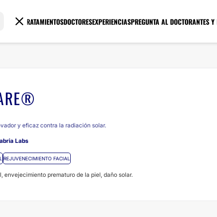
TRATAMIENTOS
DOCTORES
EXPERIENCIAS
PREGUNTA AL DOCTOR
ANTES Y
CARE®
vador y eficaz contra la radiación solar.
abria Labs
L
REJUVENECIMIENTO FACIAL
, envejecimiento prematuro de la piel, daño solar.