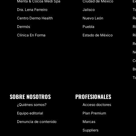
Menta & Cocoa Medi Spa
Ciudad de México
E
Dra. Lena Ferreiro
Jalisco
T
Centro Dermo Health
Nuevo León
R
Dermós
Puebla
R
Clínica En Forma
Estado de México
R
R
N
C
Br
T
SOBRE NOSOTROS
PROFESIONALES
¿Quiénes somos?
Acceso doctores
Equipo editorial
Plan Premium
Denuncia de contenido
Marcas
Suppliers