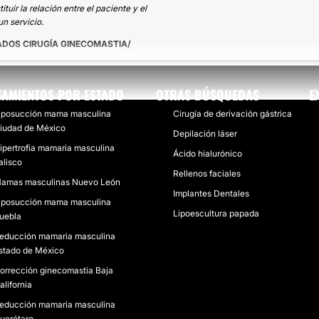
uir la relación entre el paciente y el
n servicio.
ADOS CIRUGÍA GINECOMASTIA
TAMIENTOS POR ESTADO
OTRAS BÚSQUEDAS
E
iposucción mama masculina
Cirugía de derivación gástrica
iudad de México
Depilación láser
ipertrofia mamaria masculina
Ácido hialurónico
alisco
Rellenos faciales
amas masculinas Nuevo León
Implantes Dentales
iposucción mama masculina
Lipoescultura papada
uebla
educción mamaria masculina
stado de México
orrección ginecomastia Baja
alifornia
educción mamaria masculina
uerétaro