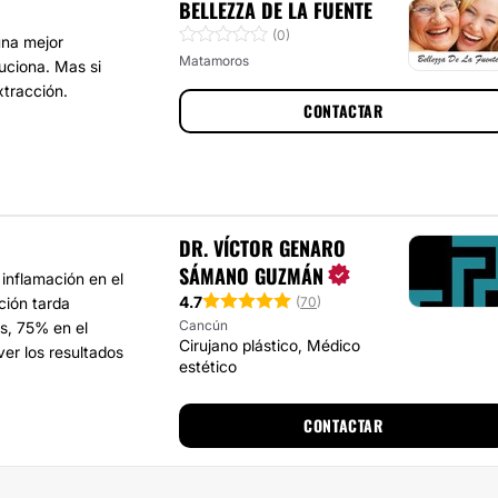
BELLEZZA DE LA FUENTE
(0)
una mejor
Matamoros
uciona. Mas si
xtracción.
CONTACTAR
DR. VÍCTOR GENARO
SÁMANO GUZMÁN
inflamación en el
4.7
(
70
)
ación tarda
Cancún
s, 75% en el
Cirujano plástico, Médico
er los resultados
estético
CONTACTAR