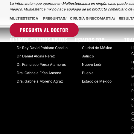
La información que aparece en Multiestetica.mx en ningún caso puede sustit
médico. Multiestetica.mx no hace apología de un producto comercial o de u
MULTIESTETICA
PREGUNTAS
CIRUGÍA GINECOMASTIA
RESULT
PREGUNTA AL DOCTOR
ÚLTIMOS CENTROS VISTOS
ESTADOS TOP
TRA
Dr. Rey David Poblano Castillo
Ciudad de México
L
C
Dr. Daniel Alcalá Pérez
Jalisco
H
Dr. Francisco Pérez Atamoros
Nuevo León
J
Dra. Gabriela Frías Ancona
Puebla
M
Dra. Gabriela Moreno Agraz
Estado de México
L
P
R
E
C
C
R
Q