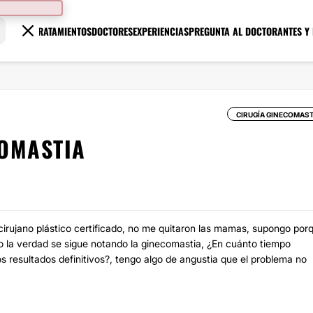
TRATAMIENTOS
DOCTORES
EXPERIENCIAS
PREGUNTA AL DOCTOR
ANTES Y
CIRUGÍA GINECOMAST
COMASTIA
irujano plástico certificado, no me quitaron las mamas, supongo por
ero la verdad se sigue notando la ginecomastia, ¿En cuánto tiempo
s resultados definitivos?, tengo algo de angustia que el problema no