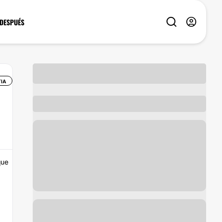
 DESPUÉS
IA
que