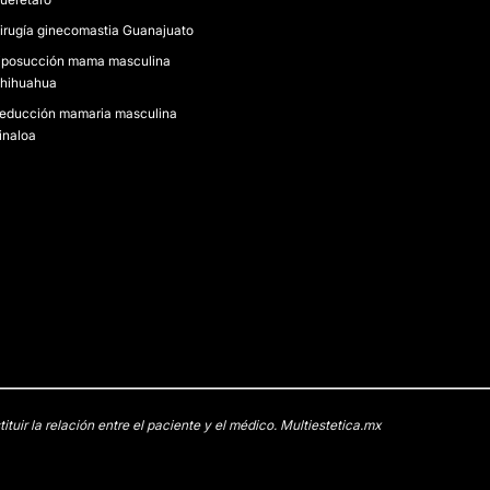
irugía ginecomastia Guanajuato
iposucción mama masculina
hihuahua
educción mamaria masculina
inaloa
uir la relación entre el paciente y el médico. Multiestetica.mx