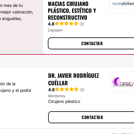
MACIAS CIRUJANO
un mes de tu
PLÁSTICO, ESTÉTICO Y
mejor valoración,
RECONSTRUCTIVO
e angusties,
4.8
(
8
)
Zapopan
CONTACTAR
DR. JAVIER RODRÍGUEZ
CUÉLLAR
ión de la
4.8
(
8
)
ujano y el podrá
Monterrey
Cirujano plástico
CONTACTAR