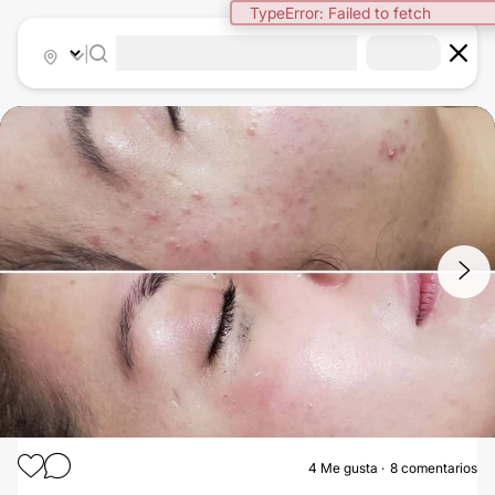
TypeError: Failed to fetch
|
1
/
4
4
Me gusta
8 comentarios
TRATAMIENTO ANTIACNÉ