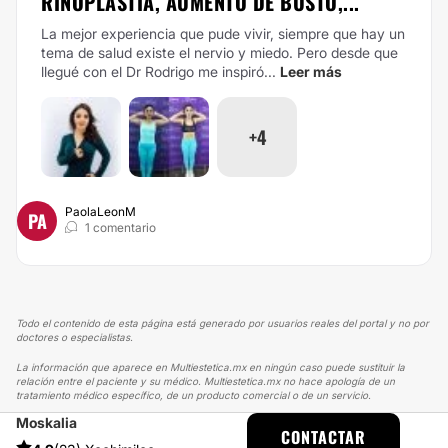
RINOPLASTIA, AUMENTO DE BUSTO,...
La mejor experiencia que pude vivir, siempre que hay un
tema de salud existe el nervio y miedo. Pero desde que
llegué con el Dr Rodrigo me inspiró...
Leer más
+4
PaolaLeonM
PA
1 comentario
Todo el contenido de esta página está generado por usuarios reales del portal y no por
doctores o especialistas.
La información que aparece en Multiestetica.mx en ningún caso puede sustituir la
relación entre el paciente y su médico. Multiestetica.mx no hace apología de un
tratamiento médico específico, de un producto comercial o de un servicio.
Moskalia
MULTIESTETICA
EXPERIENCIAS
CONTACTAR
EXPERIENCIAS SOBRE TRATAMIENTO ANTIACNÉ