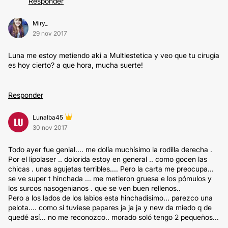
Responder
Miry_
29 nov 2017
Luna me estoy metiendo aki a Multiestetica y veo que tu cirugia
es hoy cierto? a que hora, mucha suerte!
Responder
Lunalba45
LU
30 nov 2017
Todo ayer fue genial.... me dolía muchísimo la rodilla derecha .
Por el lipolaser .. dolorida estoy en general .. como gocen las
chicas . unas agujetas terribles.... Pero la carta me preocupa...
se ve super t hinchada ... me metieron gruesa e los pómulos y
los surcos nasogenianos . que se ven buen rellenos..
Pero a los lados de los labios esta hinchadisimo... parezco una
pelota.... como si tuviese papares ja ja ja y new da miedo q de
quedé así... no me reconozco.. morado soló tengo 2 pequeños...