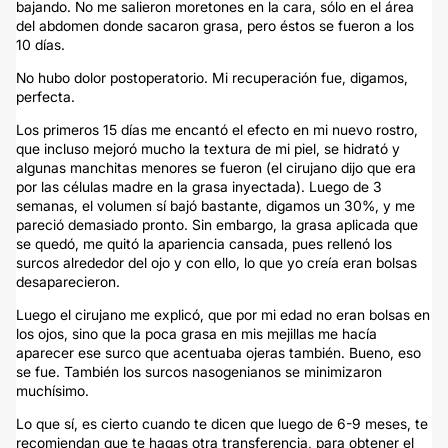
bajando. No me salieron moretones en la cara, sólo en el área
del abdomen donde sacaron grasa, pero éstos se fueron a los
10 días.
No hubo dolor postoperatorio. Mi recuperación fue, digamos,
perfecta.
Los primeros 15 días me encantó el efecto en mi nuevo rostro,
que incluso mejoró mucho la textura de mi piel, se hidrató y
algunas manchitas menores se fueron (el cirujano dijo que era
por las células madre en la grasa inyectada). Luego de 3
semanas, el volumen sí bajó bastante, digamos un 30%, y me
pareció demasiado pronto. Sin embargo, la grasa aplicada que
se quedó, me quitó la apariencia cansada, pues rellenó los
surcos alrededor del ojo y con ello, lo que yo creía eran bolsas
desaparecieron.
Luego el cirujano me explicó, que por mi edad no eran bolsas en
los ojos, sino que la poca grasa en mis mejillas me hacía
aparecer ese surco que acentuaba ojeras también. Bueno, eso
se fue. También los surcos nasogenianos se minimizaron
muchísimo.
Lo que sí, es cierto cuando te dicen que luego de 6-9 meses, te
recomiendan que te hagas otra transferencia, para obtener el