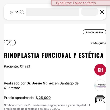
TypeError: Failed to fetch
|
RINOPLASTIA
2
Me gusta
RINOPLASTIA FUNCIONAL Y ESTÉTICA
Paciente:
Cha21
CH
Realizado por
Dr. Josué Núñez
en Santiago de
Querétaro
Precio aproximado:
$ 25,000
Notificado por Cha21. Puede variar según paciente y complejidad. El
precio medio de Rinoplastia es de $ 30,000.