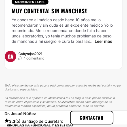
MANCHAS EN LA PIEL
MUY CONTENTA! SIN MANCHAS!!
Yo conozco al médico desde hace 10 años me lo
recomendaron y sin duda es un excelente médico Yo lo
recomiendo. Me lo recomendaron donde fui a hacer
unos laboratorios, yo tenía muchos problemas de peso,
de manchas a mí suegro le curó la parálisis...
Leer más
Gabyrojas2021
GA
1 comentario
Todo el contenido de esta página está generado por usuarios reales del portal y no por
doctores o especialistas.
La información que aparece en Multiestetica.mx en ningún caso puede sustituir la
relación entre el paciente y su médico. Multiestetica.mx no hace apología de un
tratamiento médico específico, de un producto comercial o de un servicio.
Dr. Josué Núñez
MULTIESTETICA
EXPERIENCIAS
CONTACTAR
EXPERIENCIAS SOBRE RINOPLASTIA
3.3
(5)
·
Santiago de Querétaro
RINOPLASTIA FUNCIONAL Y ESTÉTICA