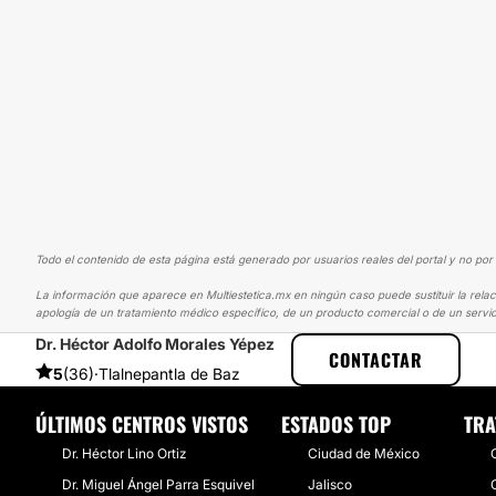
Todo el contenido de esta página está generado por usuarios reales del portal y no por 
La información que aparece en Multiestetica.mx en ningún caso puede sustituir la relac
apología de un tratamiento médico específico, de un producto comercial o de un servic
Dr. Héctor Adolfo Morales Yépez
MULTIESTETICA
EXPERIENCIAS
EXPERIENCIAS SOBRE RINOPLAST
CONTACTAR
5
(36)
·
Tlalnepantla de Baz
ÚLTIMOS CENTROS VISTOS
ESTADOS TOP
TRA
Dr. Héctor Lino Ortiz
Ciudad de México
Dr. Miguel Ángel Parra Esquivel
Jalisco