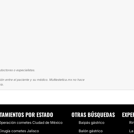
doctores o especialistas.
ión entre el paciente y su médico. Multiestetica.mx no hace
io.
IA
LO MEJOR DECISIÓN DE MI VIDA.
TAMIENTOS POR ESTADO
OTRAS BÚSQUEDAS
EXPE
Operación cornetes Ciudad de México
Baipás gástrico
Ri
Cirugía cornetes Jalisco
Balón gástrico
La