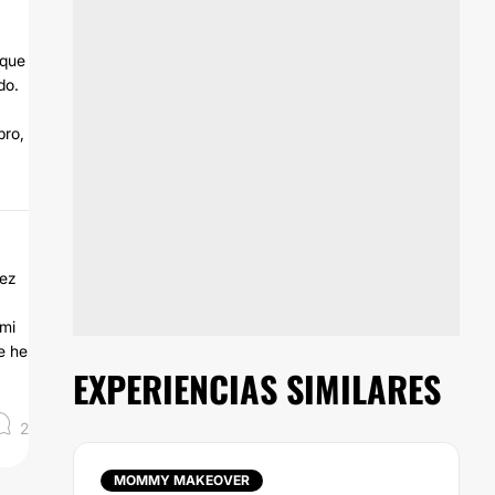
 que
do.
bro,
pez
 mi
e he
EXPERIENCIAS SIMILARES
2
MOMMY MAKEOVER