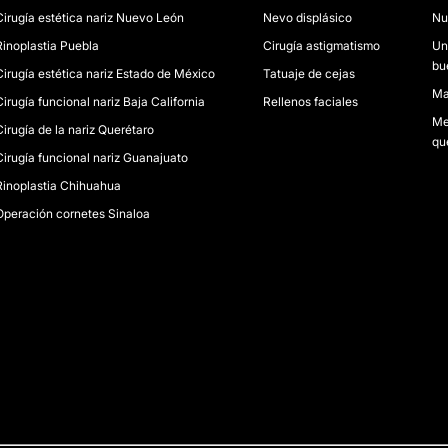
Cirugía estética nariz Nuevo León
Nevo displásico
Nu
Rinoplastia Puebla
Cirugía astigmatismo
Un
bu
Cirugía estética nariz Estado de México
Tatuaje de cejas
Ma
Cirugía funcional nariz Baja California
Rellenos faciales
Me
Cirugía de la nariz Querétaro
qu
Cirugía funcional nariz Guanajuato
Rinoplastia Chihuahua
Operación cornetes Sinaloa