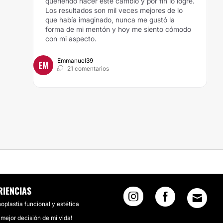
queriendo hacer este cambio y por fin lo logré.
Los resultados son mil veces mejores de lo
que había imaginado, nunca me gustó la
forma de mi mentón y hoy me siento cómodo
con mi aspecto.
Emmanuel39
EM
21 comentarios
RIENCIAS
noplastia funcional y estética
 mejor decisión de mi vida!