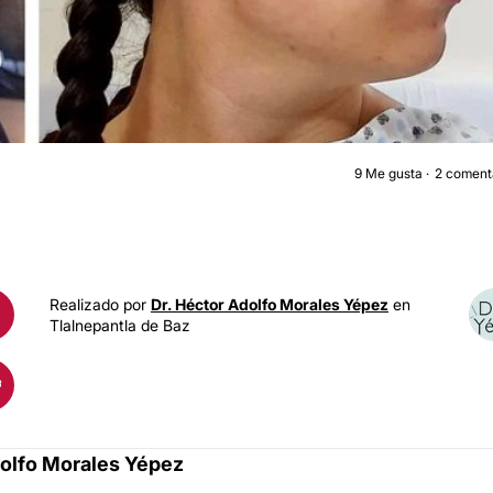
9
Me gusta
2 coment
RINOPLASTI
Realizado por
Dr. Héctor Adolfo Morales Yépez
en
Tlalnepantla de Baz
dolfo Morales Yépez