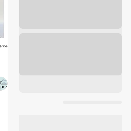
arios
A