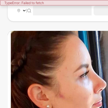
TypeError: Failed to fetch
|