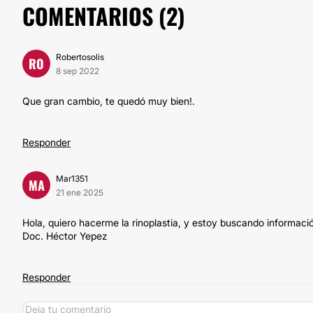
COMENTARIOS (
2
)
Robertosolis
RO
8 sep 2022
Que gran cambio, te quedó muy bien!.
Responder
Mar1351
MA
21 ene 2025
Hola, quiero hacerme la rinoplastia, y estoy buscando informaci
Doc. Héctor Yepez
Responder