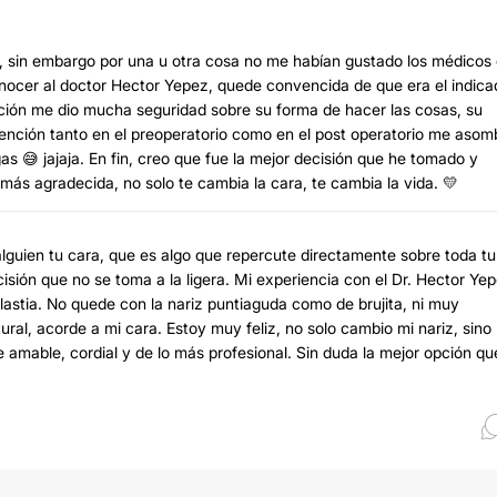
a, sin embargo por una u otra cosa no me habían gustado los médicos
onocer al doctor Hector Yepez, quede convencida de que era el indica
ción me dio mucha seguridad sobre su forma de hacer las cosas, su
atención tanto en el preoperatorio como en el post operatorio me asom
s 😅 jajaja. En fin, creo que fue la mejor decisión que he tomado y
ás agradecida, no solo te cambia la cara, te cambia la vida. 💛
 alguien tu cara, que es algo que repercute directamente sobre toda tu
sión que no se toma a la ligera. Mi experiencia con el Dr. Hector Ye
lastia. No quede con la nariz puntiaguda como de brujita, ni muy
tural, acorde a mi cara. Estoy muy feliz, no solo cambio mi nariz, sino
 amable, cordial y de lo más profesional. Sin duda la mejor opción qu