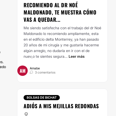
RECOMIENDO AL DR NOÉ
MALDONADO, TE MUESTRA CÓMO
VAS A QUEDAR...
Me siendo satisfecha con el trabajo del dr Noé
Maldonado lo recomiendo ampliamente, esta
en el edificio delta Monterrey, ya han pasado
20 años de mi cirugía y me gustaría hacerme
algún arreglo, no dudaría en ir con el de
e
nuev,o te sientes segura...
Leer más
es.
uedo
Amabe
AM
3 comentarios
BOLSAS DE BICHAT
ADIÓS A MIS MEJILLAS REDONDAS
☺️