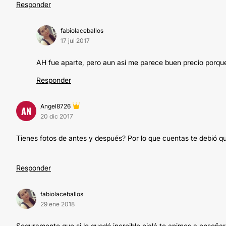
Responder
fabiolaceballos
17 jul 2017
AH fue aparte, pero aun asi me parece buen precio porq
Responder
Angel8726
AN
20 dic 2017
Tienes fotos de antes y después? Por lo que cuentas te debió q
Responder
fabiolaceballos
29 ene 2018
Seguramente que si le quedó increible ojalá te animes a enseñarno