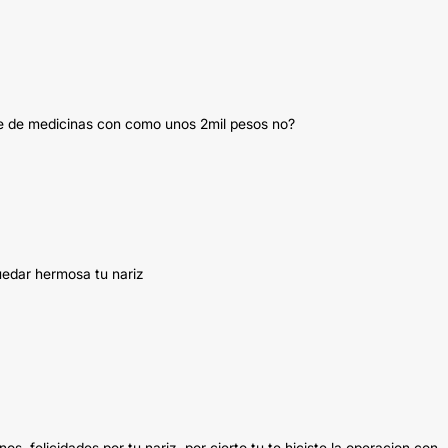
ue de medicinas con como unos 2mil pesos no?
uedar hermosa tu nariz
s, felicidades por tu nariz, por cierto tu te hiciste la operacion con