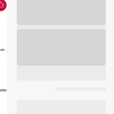
 en
alido