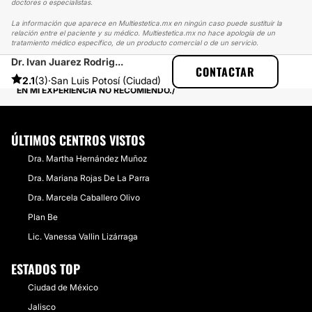
doctores o especialistas.
La información que aparece en Multiestetica.mx en ningún caso puede sustituir la
relación entre el paciente y su médico. Multiestetica.mx no hace apología de un
tratamiento médico específico, de un producto comercial o de un servicio.
Dr. Ivan Juarez Rodrig...
MULTIESTETICA
EXPERIENCIAS
CONTACTAR
EXPERIENCIAS SOBRE RINOPLASTIA
2.1
(3)
·
San Luis Potosí (Ciudad)
EN MI EXPERIENCIA NO RECOMIENDO.
ÚLTIMOS CENTROS VISTOS
Dra. ​Martha Hernández Muñoz
Dra. Mariana Rojas De La Parra
Dra. Marcela Caballero Olivo
Plan Be
Lic. Vanessa Vallin Lizárraga
ESTADOS TOP
Ciudad de México
Jalisco