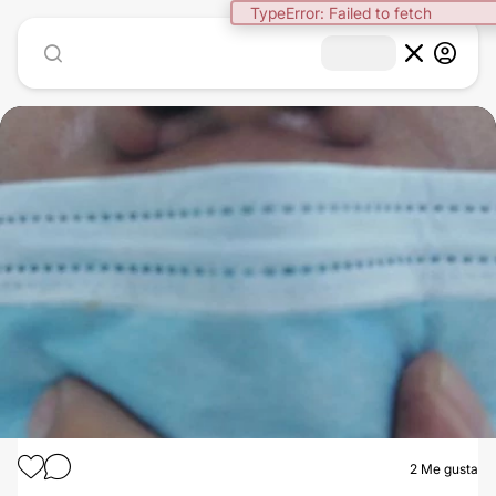
TypeError: Failed to fetch
2
Me gusta
RINOPLASTIA