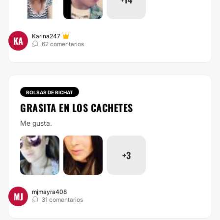
Karina247
KA
62 comentarios
BOLSAS DE BICHAT
GRASITA EN LOS CACHETES
Me gusta.
+3
mjmayra408
MJ
31 comentarios