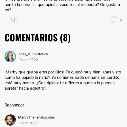
bonita la nariz 👃, que opináis vosotros al respecto? Os gusta o
no?
4
8
COMENTARIOS (
8
)
Thali_Multiestetica
10 ene 2020
¡Marby que guapa eres por Dios! Te quedó muy bien, ¿has visto
como ha bajado la nariz? Ya no tienes nada de nariz de cerdito,
está muy bonita. ¿Con rigidez te refieres a que no la puedes
apretar hacia adentro?
Responder
MarbyThalianaEscobar
13 ene 2020