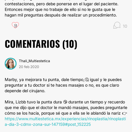
contestaciones, pero debe ponerse en el lugar del paciente.
Entonces mejor que no trabaje de ello si no le gusta que le
hagan mil preguntas después de realizar un procedimiento.
11
10
COMENTARIOS (
10
)
Thali_Multiestetica
20 feb 2020
Marby, ya mejorara tu punta, dale tiempo,🤔 igual y le puedes
preguntar a tu doctor si te haces masajes o no, es que claro
depende del cirujano.
Mira, Lizbb tuvo la punta dura 🤥 durante un tiempo y recuerdo
que me dijo que el doctor le mandó masajes, puedes preguntarle
cómo se los hacía, porque sé que a ella se le ablandó la nariz 👉
https://www.multiestetica.mx/experiencias/rinoplastia/rinoplasti
a-dia-3-cdmx-zona-sur-147159#post_152225