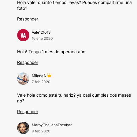
Hola vale, cuanto tiempo llevas? Puedes compartirme una
foto?
Responder
Vale121013
VA
16 ene 2020
Hola! Tengo 1 mes de operada aún
Responder
MilenaA
7 feb 2020
Vale hola como está tu nariz? ya casi cumples dos meses
no?
Responder
MarbyThalianaEscobar
9 feb 2020