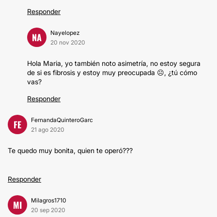
Responder
Nayelopez
NA
20 nov 2020
Hola Maria, yo también noto asimetría, no estoy segura
de si es fibrosis y estoy muy preocupada ☹️, ¿tú cómo
vas?
Responder
FernandaQuinteroGarc
FE
21 ago 2020
Te quedo muy bonita, quien te operó???
Responder
Milagros1710
MI
20 sep 2020