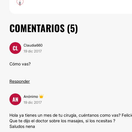
8
COMENTARIOS (
5
)
Claudia660
CL
19 dic 2017
Cómo vas?
Responder
Anónimo
AN
19 dic 2017
Hola ya tienes un mes de tu cirugía, cuéntanos como vas? Felic
Que te dijo el doctor sobre los masajes, si los ncesitas ?
Saludos nena