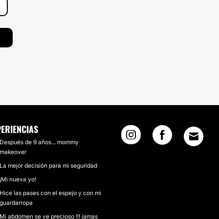
PERIENCIAS
Después de 9 años... mommy
makeover
La mejor decisión para mi seguridad
¡Mi nueva yo!
Hice las pases con el espejo y con mi
guardarropa
Mi abdomen se ve precioso !!! jamas