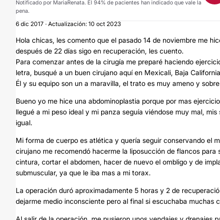
Notificado por MariaRenata. El 94% de pacientes han indicado que vale la
pena.
6 dic 2017 · Actualización: 10 oct 2023
Hola chicas, les comento que el pasado 14 de noviembre me hic
después de 22 días sigo en recuperación, les cuento.
Para comenzar antes de la cirugía me preparé haciendo ejercicio
letra, busqué a un buen cirujano aquí en Mexicali, Baja Califo
Él y su equipo son un a maravilla, el trato es muy ameno y sob
Bueno yo me hice una abdominoplastia porque por mas ejercicio
llegué a mi peso ideal y mi panza seguía viéndose muy mal, mis
igual.
Mi forma de cuerpo es atlética y quería seguir conservando el mi
cirujano me recomendó hacerme la liposucción de flancos para s
cintura, cortar el abdomen, hacer de nuevo el ombligo y de impla
submuscular, ya que le iba mas a mi torax.
La operación duró aproximadamente 5 horas y 2 de recuperación,
dejarme medio inconsciente pero al final si escuchaba muchas 
Al salir de la operación, me pusieron unos vendajes y drenajes p