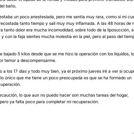
del baño.
n estaba un poco anestesiada, pero me sentía muy rara, como si mi cu
r recostada tanto tiempo y salí muy muy inflamada. A las 48 horas de 
ra tanto dolor era mucha incomodidad, sobre todo de la liposucción, s
 y con la faja sientes mucha molestia en la piel, pero al paso del tiem
 bajado 5 kilos desde que se me hizo la operación con los líquidos, l
a por temor a descompensarme.
o a los 17 días y todo muy bien, ya el próximo jueves iré a ver si ocup
a lo único que me tiene un poco preocupada es que se ha formado un
ecuperación.
ecaución, lo que aun no puedo hacer son muchas tareas del hogar,
pero ya falta poco para completar mi recuperación.