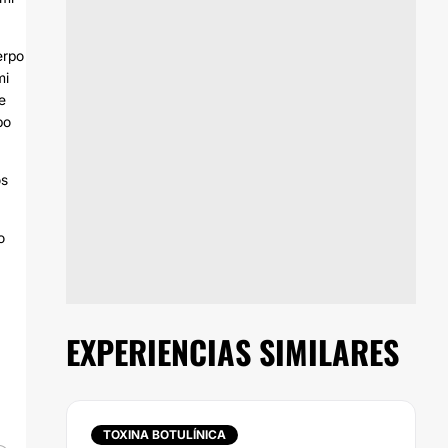
erpo
mi
e
po
os
o
EXPERIENCIAS SIMILARES
TOXINA BOTULÍNICA