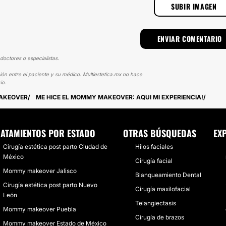
SUBIR IMAGEN
doctores o especialistas.
ión entre el paciente y su médico. Multiestetica.mx no hace
io.
MAKEOVER
ME HICE EL MOMMY MAKEOVER: AQUI MI EXPERIENCIA!
ATAMIENTOS POR ESTADO
OTRAS BÚSQUEDAS
EX
Cirugía estética post parto Ciudad de
Hilos faciales
México
Cirugía facial
Mommy makeover Jalisco
Blanqueamiento Dental
Cirugía estética post parto Nuevo
Cirugía maxilofacial
León
Telangiectasis
Mommy makeover Puebla
Cirugía de brazos
Mommy makeover Estado de México