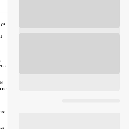
 ya
la
,
zos
el
o de
ara
rmí