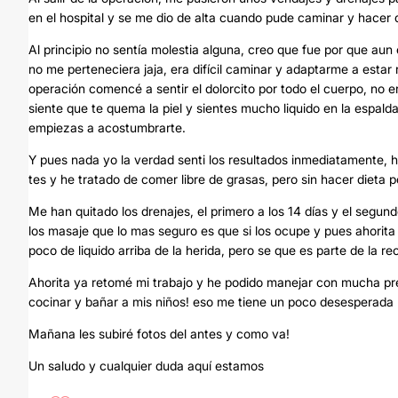
en el hospital y se me dio de alta cuando pude caminar y hacer 
Al principio no sentía molestia alguna, creo que fue por que au
no me perteneciera jaja, era difícil caminar y adaptarme a esta
operación comencé a sentir el dolorcito por todo el cuerpo, no e
siente que te quema la piel y sientes mucho liquido en la espalda
empiezas a acostumbrarte.
Y pues nada yo la verdad senti los resultados inmediatamente, he
tes y he tratado de comer libre de grasas, pero sin hacer diet
Me han quitado los drenajes, el primero a los 14 días y el segund
los masaje que lo mas seguro es que si los ocupe y pues ahorit
poco de liquido arriba de la herida, pero se que es parte de la r
Ahorita ya retomé mi trabajo y he podido manejar con mucha pr
cocinar y bañar a mis niños! eso me tiene un poco desesperada 
Mañana les subiré fotos del antes y como va!
Un saludo y cualquier duda aquí estamos