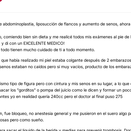
e abdominoplastia, liposucción de flancos y aumento de senos, ahora
, comiendo bien sin dieta y me realicé todos mis exámenes al pie de 
rnia y di con un EXCELENTE MEDICO!
re todo tienen mucho cuidado de ti a todo momento.
 que había realizado mi piel estaba colgante después de 2 embarazos
 senos estaban no caídos pero sí muy vacíos, producto de los embara
smo tipo de figura pero con cintura y mis senos en su lugar, a lo que 
acar los "gorditos" o pompa del juicio como le dicen y formar un poc
ntes yo en realidad quería 240cc pero el doctor al final puso 275
 fue bloqueo, no anestesia general y me pusieron en el suero algo p
cosas pero como sueño.
ara sacar el liquido de la herida y medias para prevenir trombosis. Do