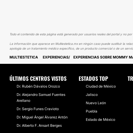
Todo el contenido de esta página está generado por usuarios reales del portal y no por 
La información que aparece en Multiestetica.mx en ningún caso puede sustituir la relac
apología de un tratamiento médico específico, de un producto comercial o de un servic
MULTIESTETICA
EXPERIENCIAS
EXPERIENCIAS SOBRE MOMMY 
ÚLTIMOS CENTROS VISTOS
ESTADOS TOP
TR
Dr. Rubén Dávalos Orozco
Ciudad de México
Dr. Alejandro Samuel Fuentes
Jalisco
Arellano
Nuevo León
Dr. Sergio Funes Cravioto
Puebla
Dr. Miguel Ángel Álvarez Antón
Estado de México
Dr. Alberto F. Ansart Berges