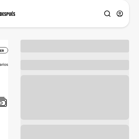
 DESPUÉS
ER
arios