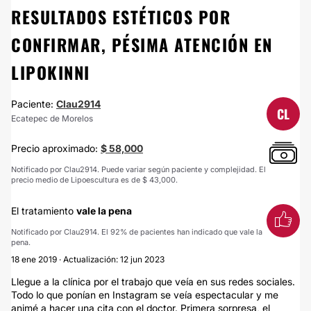
RESULTADOS ESTÉTICOS POR
CONFIRMAR, PÉSIMA ATENCIÓN EN
LIPOKINNI
Paciente:
Clau2914
CL
Ecatepec de Morelos
Precio aproximado:
$ 58,000
Notificado por Clau2914. Puede variar según paciente y complejidad. El
precio medio de Lipoescultura es de $ 43,000.
El tratamiento
vale la pena
Notificado por Clau2914. El 92% de pacientes han indicado que vale la
pena.
18 ene 2019 · Actualización: 12 jun 2023
Llegue a la clínica por el trabajo que veía en sus redes sociales.
Todo lo que ponían en Instagram se veía espectacular y me
animé a hacer una cita con el doctor. Primera sorpresa, el