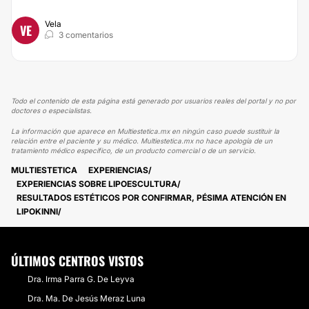
Vela
VE
3 comentarios
Todo el contenido de esta página está generado por usuarios reales del portal y no por
doctores o especialistas.
La información que aparece en Multiestetica.mx en ningún caso puede sustituir la
relación entre el paciente y su médico. Multiestetica.mx no hace apología de un
tratamiento médico específico, de un producto comercial o de un servicio.
MULTIESTETICA
EXPERIENCIAS
EXPERIENCIAS SOBRE LIPOESCULTURA
RESULTADOS ESTÉTICOS POR CONFIRMAR, PÉSIMA ATENCIÓN EN
LIPOKINNI
ÚLTIMOS CENTROS VISTOS
Dra. Irma Parra G. De Leyva
Dra. Ma. De Jesús Meraz Luna