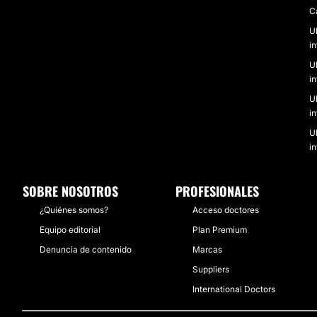
Ca
U
i
U
i
U
i
U
i
SOBRE NOSOTROS
PROFESIONALES
¿Quiénes somos?
Acceso doctores
Equipo editorial
Plan Premium
Denuncia de contenido
Marcas
Suppliers
International Doctors