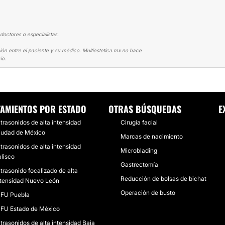
doctores o especialistas.
ión entre el paciente y su médico. Multiestetica.mx no hace
io.
ROSTRO SE HA LEVANTADO
TAMIENTOS POR ESTADO
OTRAS BÚSQUEDAS
E
ltrasonidos de alta intensidad
Cirugía facial
iudad de México
Marcas de nacimiento
ltrasonidos de alta intensidad
Microblading
alisco
Gastrectomía
ltrasonido focalizado de alta
Reducción de bolsas de bichat
ntensidad Nuevo León
Operación de busto
IFU Puebla
IFU Estado de México
ltrasonidos de alta intensidad Baja