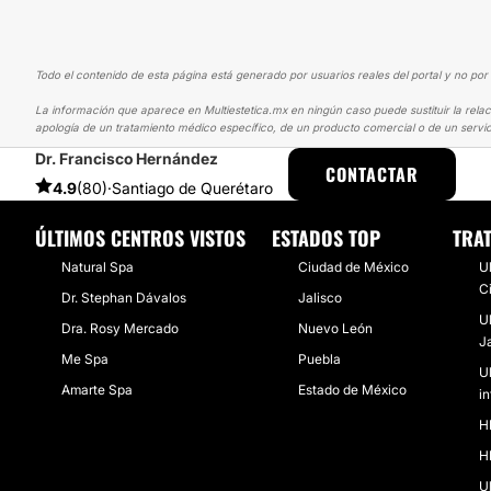
Todo el contenido de esta página está generado por usuarios reales del portal y no por 
La información que aparece en Multiestetica.mx en ningún caso puede sustituir la relac
apología de un tratamiento médico específico, de un producto comercial o de un servic
Dr. Francisco Hernández
MULTIESTETICA
EXPERIENCIAS
EXPERIENCIAS SOBRE HIFU
MI 
CONTACTAR
4.9
(80)
·
Santiago de Querétaro
ÚLTIMOS CENTROS VISTOS
ESTADOS TOP
TRA
Natural Spa
Ciudad de México
U
C
Dr. Stephan Dávalos
Jalisco
U
Dra. Rosy Mercado
Nuevo León
J
Me Spa
Puebla
U
Amarte Spa
Estado de México
i
H
H
U