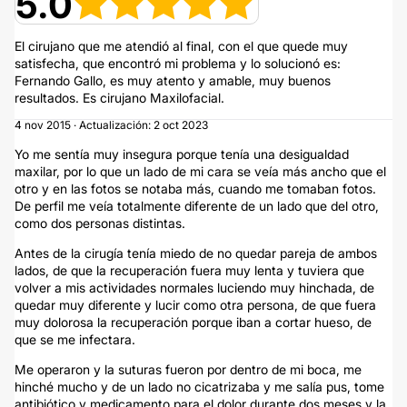
5.0
El cirujano que me atendió al final, con el que quede muy
satisfecha, que encontró mi problema y lo solucionó es:
Fernando Gallo, es muy atento y amable, muy buenos
resultados. Es cirujano Maxilofacial.
4 nov 2015 · Actualización: 2 oct 2023
Yo me sentía muy insegura porque tenía una desigualdad
maxilar, por lo que un lado de mi cara se veía más ancho que el
otro y en las fotos se notaba más, cuando me tomaban fotos.
De perfil me veía totalmente diferente de un lado que del otro,
como dos personas distintas.
Antes de la cirugía tenía miedo de no quedar pareja de ambos
lados, de que la recuperación fuera muy lenta y tuviera que
volver a mis actividades normales luciendo muy hinchada, de
quedar muy diferente y lucir como otra persona, de que fuera
muy dolorosa la recuperación porque iban a cortar hueso, de
que se me infectara.
Me operaron y la suturas fueron por dentro de mi boca, me
hinché mucho y de un lado no cicatrizaba y me salía pus, tome
antibiótico y medicamento para el dolor durante dos meses y la