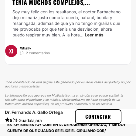
TENÍA MUCHOS COMPLEJOS,...
Soy muy feliz con los resultados, el doctor Barbachano
dejo mi nariz justo como la quería, natural, bonita y
respringada, ademas de que ya no tengo migrañas que
me provocaba por que tenía una desviación, ahora
puedo respirar muy bien. A la hora...
Leer más
Xitlally
XI
2 comentarios
Todo el contenido de esta página está generado por usuarios reales del portal y no por
doctores o especialistas.
La información que aparece en Multiestetica.mx en ningún caso puede sustituir la
relación entre el paciente y su médico. Multiestetica.mx no hace apología de un
tratamiento médico específico, de un producto comercial o de un servicio.
Dr. Fernando A. Gallo Ortega
MULTIESTETICA
EXPERIENCIAS
CONTACTAR
EXPERIENCIAS SOBRE CIRUGÍA MAXILOFACIAL
5
(1)
·
Guadalajara
ESTOY BIEN ESTOY CONTENTA DE HABERME OPERADO, Y ME DOY
CUENTA DE QUE CUANDO SE ELIGE EL CIRUJANO COR