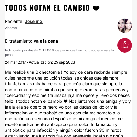
TODOS NOTAN EL CAMBIO ❤️
Paciente:
Joselin3
Ahome
El tratamiento
vale la pena
Notificado por Joselin3. El 88% de pacientes han indicado que vale la
pena.
24 mar 2017 · Actualización: 25 sep 2023
Me realicé una Bichectomia ! Yo soy de cara redonda siempre
quise hacerme una solución todas las chicas que siempre
triunfaban las miraba de cara pequeña claro que siempre lo
confirmaba porque miraba que siempre eran caras pequeñas y
"delicadas" y eso me traumaba jaja me operé y llevo dos neses
feliz :) todos notan el cambio ❤️ Nos juntamos una amiga y yo y
jajaja ella se opero primero yo por las dudas del dolor y la
inflamación ya que trabajó en una escuela me someto a la
operación una semana después que mi amiga el médico me
recetó medicamento anticipado para dolor. Inflamación y
antibiótico para infección y ningún dolor fueron 30 minutos
estar viendo una luz todo fue con anestesia local sin ningún