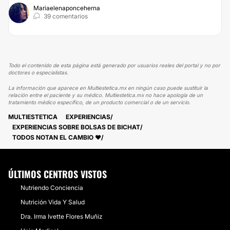
Mariaelenaponceherna
39 comentarios
Todo el contenido de esta página está generado por usuarios reales del portal y no por
doctores o especialistas.
La información que aparece en Multiestetica.mx en ningún caso puede sustituir la
relación entre el paciente y su médico. Multiestetica.mx no hace apología de un
tratamiento médico específico, de un producto comercial o de un servicio.
MULTIESTETICA
EXPERIENCIAS
EXPERIENCIAS SOBRE BOLSAS DE BICHAT
TODOS NOTAN EL CAMBIO ❤️
ÚLTIMOS CENTROS VISTOS
Nutriendo Conciencia
Nutrición Vida Y Salud
Dra. Irma Ivette Flores Muñiz